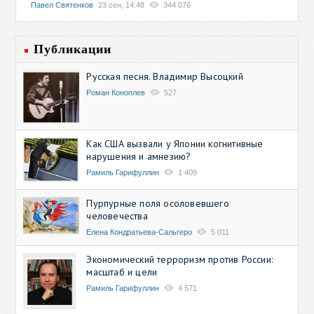
Павел Святенков
23 сен, 14:48
344 076
Публикации
Русская песня. Владимир Высоцкий
Роман Коноплев
527
Как США вызвали у Японии когнитивные
нарушения и амнезию?
Рамиль Гарифуллин
1 409
Пурпурные поля осоловевшего
человечества
Елена Кондратьева-Сальгеро
5 011
Экономический терроризм против России:
масштаб и цели
Рамиль Гарифуллин
4 571