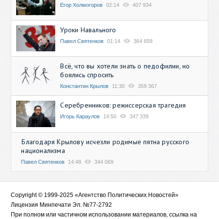
Егор Холмогоров
02:14
407 934
Уроки Навального
Павел Святенков
01:14
364 658
Всё, что вы хотели знать о педофилии, но
боялись спросить
Константин Крылов
11:30
359 367
Серебренников: режиссерская трагедия
Игорь Караулов
14:50
347 339
Благодаря Крылову исчезли родимые пятна русского
национализма
Павел Святенков
14:48
344 069
Copyright © 1999-2025 «Агентство Политических Новостей»
Лицензия Минпечати Эл. №77-2792
При полном или частичном использовании материалов, ссылка на