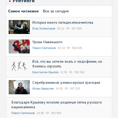
Рейтинги
Самое читаемое
Все за сегодня
История моего пятидесятисемитства
Егор Холмогоров
02:14
407 906
Уроки Навального
Павел Святенков
01:14
364 635
Всё, что вы хотели знать о педофилии, но
боялись спросить
Константин Крылов
11:30
359 342
Серебренников: режиссерская трагедия
Игорь Караулов
14:50
347 315
Благодаря Крылову исчезли родимые пятна русского
национализма
Павел Святенков
14:48
343 929