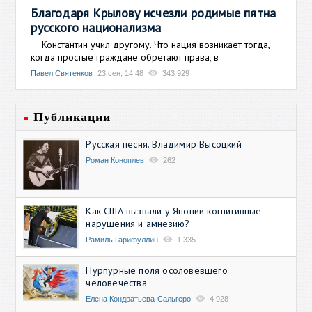
Благодаря Крылову исчезли родимые пятна
русского национализма
Константин учил другому. Что нация возникает тогда,
когда простые граждане обретают права, в
Павел Святенков
23 сен, 14:48
343 929
Публикации
Русская песня. Владимир Высоцкий
Роман Коноплев
262
Как США вызвали у Японии когнитивные
нарушения и амнезию?
Рамиль Гарифуллин
1 335
Пурпурные поля осоловевшего
человечества
Елена Кондратьева-Сальгеро
4 928