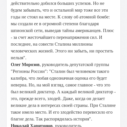
действительно добился больших успехов. Но не
будем забывать, что и остальной мир тоже все эти
годы не стоял на месте. К слову об атомной бомбе:
мы создали ее в огромной степени благодаря
шпионской сети, выведав тайны американцев. Плюс
- за счет жесточайшего перенапряжения сил. И
последнее, на совести Сталина миллионы
человеческих жизней. Этого ни забыть, ни простить
нельзя".
Олег Морозов
, руководитель депутатской группы
"Регионы России": "Сталин был человеком такого
калибра, что любая однозначная оценка его будет
неверна. Но, на мой взгляд, самое главное - что это
был великий диктатор. А каждый великий диктатор -
это, прежде всего, злодей. Даже, когда он делает
великие дела в интересах своей страны. При Сталине
такое имело место. И его злодейство перевесило его
благие дела. Так распорядилась история".
Николай Харитонов
, руководитель