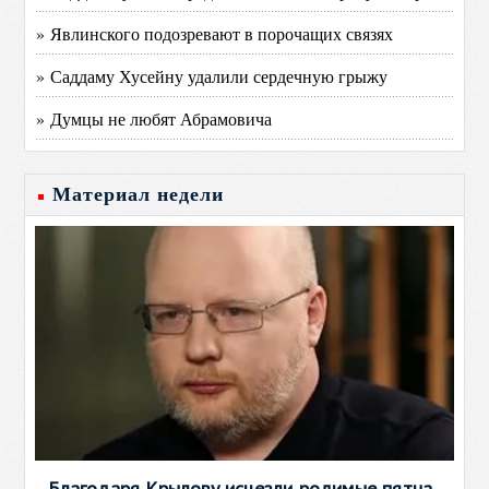
» Явлинского подозревают в порочащих связях
» Саддаму Хусейну удалили сердечную грыжу
» Думцы не любят Абрамовича
Материал недели
Благодаря Крылову исчезли родимые пятна