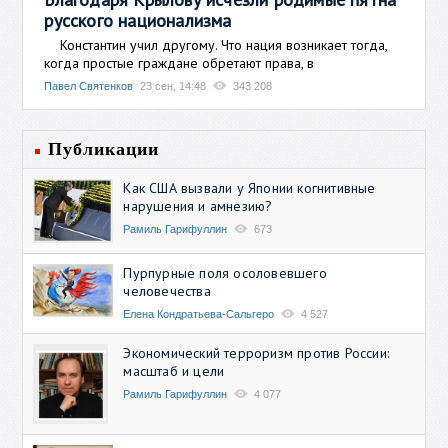
русского национализма
Константин учил другому. Что нация возникает тогда,
когда простые граждане обретают права, в
Павел Святенков
23 сен, 14:48
343 208
Публикации
Как США вызвали у Японии когнитивные
нарушения и амнезию?
Рамиль Гарифуллин
673
Пурпурные поля осоловевшего
человечества
Елена Кондратьева-Сальгеро
4 527
Экономический терроризм против России:
масштаб и цели
Рамиль Гарифуллин
4 077