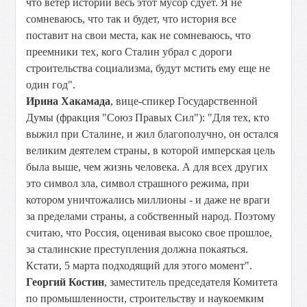
что ветер истории весь этот мусор сдует. Я не
сомневаюсь, что так и будет, что история все
поставит на свои места, как не сомневаюсь, что
преемники тех, кого Сталин убрал с дороги
строительства социализма, будут мстить ему еще не
один год".
Ирина Хакамада
, вице-спикер Государственной
Думы (фракция "Союз Правых Сил"): "Для тех, кто
выжил при Сталине, и жил благополучно, он остался
великим деятелем страны, в которой имперская цель
была выше, чем жизнь человека. А для всех других
это символ зла, символ страшного режима, при
котором уничтожались миллионы - и даже не враги
за пределами страны, а собственный народ. Поэтому
считаю, что Россия, оценивая высоко свое прошлое,
за сталинские преступления должна покаяться.
Кстати, 5 марта подходящий для этого момент".
Георгий Костин
, заместитель председателя Комитета
по промышленности, строительству и наукоемким