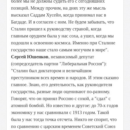
более мы не должны судить его с сегодняшних
позиций. Между прочим, на днях эту же мысль
высказал Саддам Хусейн, когда принимал нас в
Багдаде. И я согласен с ним. Не будем забывать, что
Сталин пришел к руководству страной, когда
главным орудием была у нас соха, а ушел, когда мы
подошли к освоению космоса. Именно при Сталине
государство наше стало самым могучим в мире".
Сергей Юшенков
, независимый депутат
(сопредседатель партии "Либеральная Россия"):
"Сталин был диктатором и величайшим
преступником всех времен и народов. И этим сказано
главное. Знаю, его деятельность, как руководителя
государства, разные люди оценивают по-разному.
Говорят, что он принял Россию с сохой, а "сдал" с
атомной бомбой. Но известно и другое: до 70-х годов
экономику у нас сравнивали с 1913 годом. Такой
была у нас тогда точка отсчета. Никто не спорит, что
по сравнению с царским временем Советский Союз