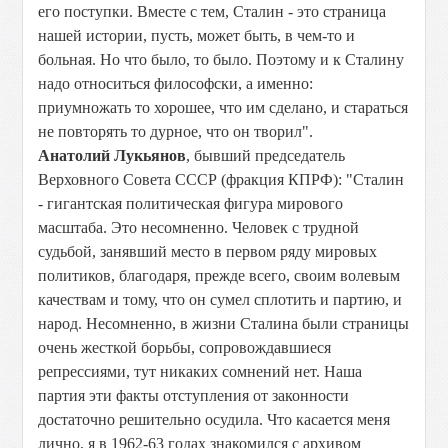
его поступки. Вместе с тем, Сталин - это страница
нашей истории, пусть, может быть, в чем-то и
больная. Но что было, то было. Поэтому и к Сталину
надо относиться философски, а именно:
приумножать то хорошее, что им сделано, и стараться
не повторять то дурное, что он творил".
Анатолий Лукьянов
, бывший председатель
Верховного Совета СССР (фракция КПРФ): "Сталин
- гигантская политическая фигура мирового
масштаба. Это несомненно. Человек с трудной
судьбой, занявший место в первом ряду мировых
политиков, благодаря, прежде всего, своим волевым
качествам и тому, что он сумел сплотить и партию, и
народ. Несомненно, в жизни Сталина были страницы
очень жесткой борьбы, сопровождавшиеся
репрессиями, тут никаких сомнений нет. Наша
партия эти факты отступления от законности
достаточно решительно осудила. Что касается меня
лично, я в 1962-63 годах знакомился с архивом