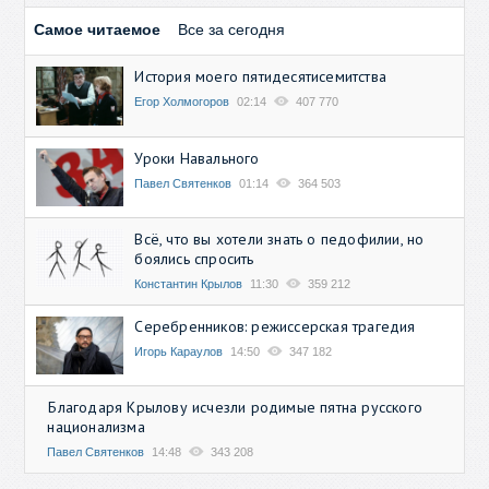
Самое читаемое
Все за сегодня
История моего пятидесятисемитства
Егор Холмогоров
02:14
407 770
Уроки Навального
Павел Святенков
01:14
364 503
Всё, что вы хотели знать о педофилии, но
боялись спросить
Константин Крылов
11:30
359 212
Серебренников: режиссерская трагедия
Игорь Караулов
14:50
347 182
Благодаря Крылову исчезли родимые пятна русского
национализма
Павел Святенков
14:48
343 208