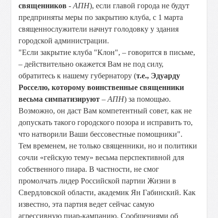
священников
-
АПН
), если главой города не будут
предприняты меры по закрытию клуба, с 1 марта
священнослужители начнут голодовку у здания
городской администрации.
"Если закрытие клуба "Клон", – говорится в письме,
– действительно окажется Вам не под силу,
обратитесь к нашему губернатору (
т.е., Эдуарду
Росселю, которому воинственные священники
весьма симпатизируют
–
АПН
) за помощью.
Возможно, он даст Вам компетентный совет, как не
допускать такого городского позора и исправить то,
что натворили Ваши бессовестные помощники".
Тем временем, не только священники, но и политики
сочли «гейскую тему» весьма перспективной для
собственного пиара. В частности, не смог
промолчать лидер Российской партии Жизни в
Свердловской области, академик Ян Габинский. Как
известно, эта партия ведет сейчас самую
агрессивную пиар-кампанию. Сообщениями об