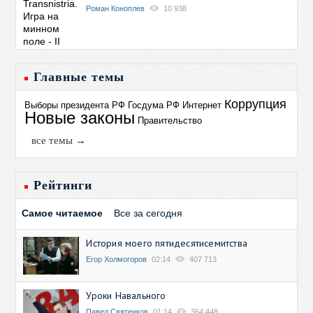
Роман Коноплев
10 938
Главные темы
Коррупция
Выборы президента РФ
Госдума РФ
Интернет
Новые законы
Правительство
все темы →
Рейтинги
Самое читаемое
Все за сегодня
История моего пятидесятисемитства
Егор Холмогоров
02:14
407 713
Уроки Навального
Павел Святенков
01:14
364 448