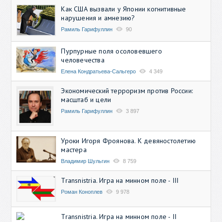
Как США вызвали у Японии когнитивные
нарушения и амнезию?
Рамиль Гарифуллин
90
Пурпурные поля осоловевшего
человечества
Елена Кондратьева-Сальгеро
4 349
Экономический терроризм против России:
масштаб и цели
Рамиль Гарифуллин
3 897
Уроки Игоря Фроянова. К девяностолетию
мастера
Владимир Шульгин
8 759
Transnistria. Игра на минном поле - III
Роман Коноплев
9 978
Transnistria. Игра на минном поле - II