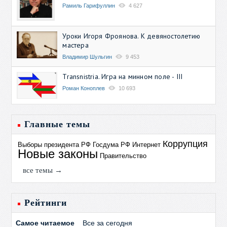
Рамиль Гарифуллин
4 627
Уроки Игоря Фроянова. К девяностолетию
мастера
Владимир Шульгин
9 453
Transnistria. Игра на минном поле - III
Роман Коноплев
10 693
Главные темы
Коррупция
Выборы президента РФ
Госдума РФ
Интернет
Новые законы
Правительство
все темы →
Рейтинги
Самое читаемое
Все за сегодня