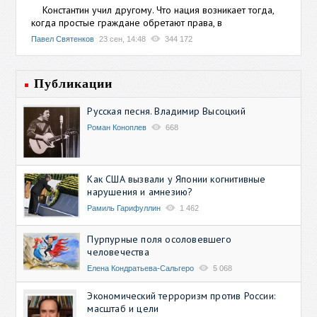
Константин учил другому. Что нация возникает тогда,
когда простые граждане обретают права, в
Павел Святенков
23 сен, 14:48
344 172
Публикации
Русская песня. Владимир Высоцкий
Роман Коноплев
668
Как США вызвали у Японии когнитивные
нарушения и амнезию?
Рамиль Гарифуллин
1 462
Пурпурные поля осоловевшего
человечества
Елена Кондратьева-Сальгеро
5 068
Экономический терроризм против России:
масштаб и цели