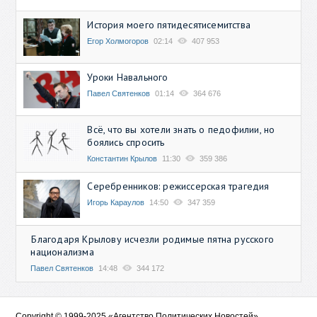
История моего пятидесятисемитства
Егор Холмогоров
02:14
407 953
Уроки Навального
Павел Святенков
01:14
364 676
Всё, что вы хотели знать о педофилии, но
боялись спросить
Константин Крылов
11:30
359 386
Серебренников: режиссерская трагедия
Игорь Караулов
14:50
347 359
Благодаря Крылову исчезли родимые пятна русского
национализма
Павел Святенков
14:48
344 172
Copyright © 1999-2025 «Агентство Политических Новостей»