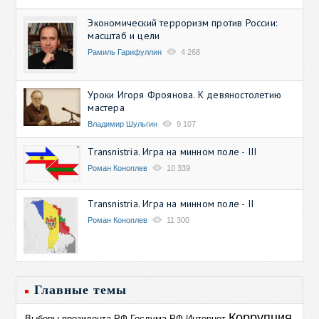
Экономический терроризм против России:
масштаб и цели
Рамиль Гарифуллин
4 268
Уроки Игоря Фроянова. К девяностолетию
мастера
Владимир Шульгин
9 107
Transnistria. Игра на минном поле - III
Роман Коноплев
10 339
Transnistria. Игра на минном поле - II
Роман Коноплев
11 300
Главные темы
Коррупция
Выборы президента РФ
Госдума РФ
Интернет