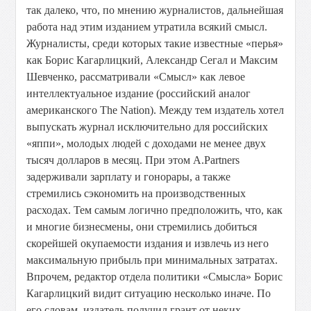
так далеко, что, по мнению журналистов, дальнейшая
работа над этим изданием утратила всякий смысл.
Журналисты, среди которых такие известные «перья»
как Борис Кагарлицкий, Александр Сегал и Максим
Шевченко, рассматривали «Смысл» как левое
интеллектуальное издание (российский аналог
американского The Nation). Между тем издатель хотел
выпускать журнал исключительно для российских
«яппи», молодых людей с доходами не менее двух
тысяч долларов в месяц. При этом A.Partners
задерживали зарплату и гонорары, а также
стремились сэкономить на производственных
расходах. Тем самым логично предположить, что, как
и многие бизнесмены, они стремились добиться
скорейшей окупаемости издания и извлечь из него
максимальную прибыль при минимальных затратах.
Впрочем, редактор отдела политики «Смысла» Борис
Кагарлицкий видит ситуацию несколько иначе. По
его словам, издатель получил грант от неких