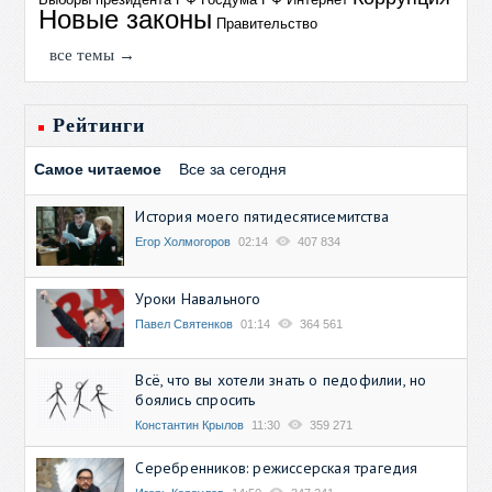
Новые законы
Правительство
все темы →
Рейтинги
Самое читаемое
Все за сегодня
История моего пятидесятисемитства
Егор Холмогоров
02:14
407 834
Уроки Навального
Павел Святенков
01:14
364 561
Всё, что вы хотели знать о педофилии, но
боялись спросить
Константин Крылов
11:30
359 271
Серебренников: режиссерская трагедия