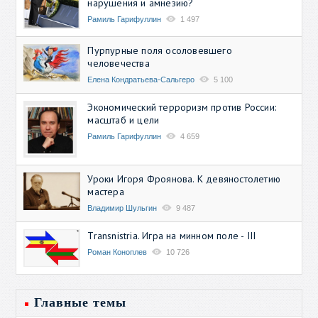
нарушения и амнезию?
Рамиль Гарифуллин
1 497
Пурпурные поля осоловевшего
человечества
Елена Кондратьева-Сальгеро
5 100
Экономический терроризм против России:
масштаб и цели
Рамиль Гарифуллин
4 659
Уроки Игоря Фроянова. К девяностолетию
мастера
Владимир Шульгин
9 487
Transnistria. Игра на минном поле - III
Роман Коноплев
10 726
Главные темы