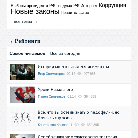
Коррупция
Выборы президента РФ
Госдума РФ
Интернет
Новые законы
Правительство
все темы →
Рейтинги
Самое читаемое
Все за сегодня
История моего пятидесятисемитства
Егор Холмогоров
02:14
407 966
Уроки Навального
Павел Святенков
01:14
364 685
Всё, что вы хотели знать о педофилии, но
боялись спросить
Константин Крылов
11:30
359 395
Серебренников: режиссерская трагедия