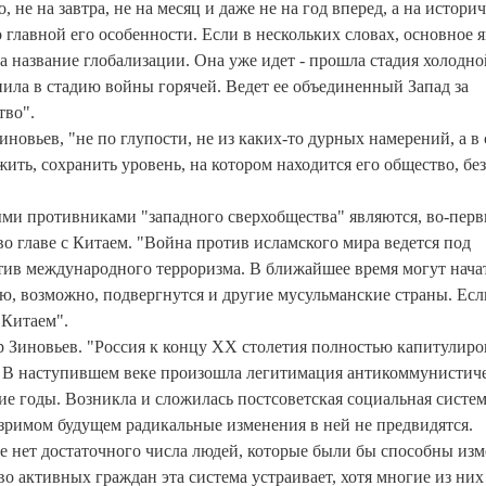
 не на завтра, не на месяц и даже не на год вперед, а на истори
 о главной его особенности. Если в нескольких словах, основное 
а название глобализации. Она уже идет - прошла стадия холодно
упила в стадию войны горячей. Ведет ее объединенный Запад за
тво".
новьев, "не по глупости, не из каких-то дурных намерений, а в
ить, сохранить уровень, на котором находится его общество, без
ыми противниками "западного сверхобщества" являются, во-перв
о главе с Китаем. "Война против исламского мира ведется под
тив международного терроризма. В ближайшее время могут нача
ию, возможно, подвергнутся и другие мусульманские страны. Есл
 Китаем".
р Зиновьев. "Россия к концу XX столетия полностью капитулиро
е. В наступившем веке произошла легитимация антикоммунистич
ие годы. Возникла и сложилась постсоветская социальная систем
озримом будущем радикальные изменения в ней не предвидятся.
не нет достаточного числа людей, которые были бы способны из
активных граждан эта система устраивает, хотя многие из них