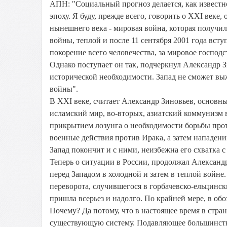
АПН: "Социальный прогноз делается, как известно,
эпоху. Я буду, прежде всего, говорить о XXI веке,
нынешнего века - мировая война, которая получил
войны, теплой и после 11 сентября 2001 года вст
покорение всего человечества, за мировое господс
Однако поступает он так, подчеркнул Александр Зи
исторической необходимости. Запад не сможет выж
войны".
В XXI веке, считает Александр Зиновьев, основн
исламский мир, во-вторых, азиатский коммунизм в
прикрытием лозунга о необходимости борьбы про
военные действия против Ирака, а затем нападен
Запад покончит и с ними, неизбежна его схватка с
Теперь о ситуации в России, продолжал Александ
перед Западом в холодной и затем в теплой войн
переворота, случившегося в горбачевско-ельцинск
пришла всерьез и надолго. По крайней мере, в об
Почему? Да потому, что в настоящее время в стра
существующую систему. Подавляющее большинство 