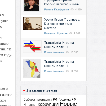
России: масштаб и цели
Рамиль Гарифуллин
4 329
я у
Уроки Игоря Фроянова.
твуют
К девяностолетию
то
мастера
Владимир Шульгин
9 161
ть
Transnistria. Игра на
зываю
минном поле - III
гии. "В
Роман Коноплев
10 395
м году.
ие
Transnistria. Игра на
минном поле - II
Роман Коноплев
11 357
чая и
Главные темы
 из его
Выборы президента РФ
Госдума РФ
ское
Новые
Коррупция
Интернет
ентра и