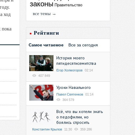
законы
Правительство
году.
все темы →
а ход
х пока
Рейтинги
Самое читаемое
Все за сегодня
История моего
пятидесятисемитства
Егор Холмогоров
02:14
407 849
Уроки Навального
Павел Святенков
01:14
364 579
Всё, что вы хотели знать
о педофилии, но
боялись спросить
Константин Крылов
11:30
359 286