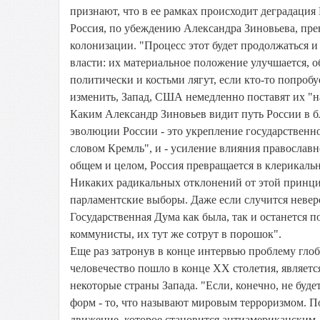
признают, что в ее рамках происходит деградация
Россия, по убеждению Александра Зиновьева, прев
колонизации. "Процесс этот будет продолжаться и 
власти: их материальное положение улучшается, о
политически и костьми лягут, если кто-то попроб
изменить, Запад, США немедленно поставят их "н
Каким Александр Зиновьев видит путь России в 
эволюции России - это укрепление государственно
словом Кремль", и - усиление влияния православн
общем и целом, Россия превращается в клерикальн
Никаких радикальных отклонений от этой принци
парламентские выборы. Даже если случится невер
Государственная Дума как была, так и останется 
коммунисты, их тут же сотрут в порошок".
Еще раз затронув в конце интервью проблему глоб
человечество пошло в конце XX столетия, являетс
некоторые страны Запада. "Если, конечно, не буде
форм - то, что называют мировым терроризмом. По
движение, которое становится антиамериканским. 