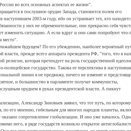
 России во всех основных аспектах ее жизни".
ращается в послушное орудие Запада, становится полем его
в наступившем 2003-м году, ибо он устраивает тех, кто находитс
бязанности у них не обременительные, они прекрасно себя чувс
ует изменить ситуацию. А если вдруг и они сами попробуют что-
а место".
ближайшем будущем? По его убеждению, наиболее вероятный пу
й власти, прежде всего аппарата президента РФ, "того, что я на
ой религии, которая претендует на роль государственной идеоло
о-полицейское государство. Такова ее перспектива в наступивше
пиальной линии я не предвижу, ничего не изменят и предстоящ
оятное, и большинство в парламенте получат коммунисты,
послушным орудием в руках президентской власти. А пикнут
ализации, Александр Зиновьев заявил, что тот путь, по которому
я, по его мнению, гибельным для многих народов планеты, вклю
т оказано сопротивление глобализации. И оно уже началось. Одна
мимо него, в ряде государств возникло открытое антиглобалист
Оно все еще неорганизованное, рассеянное, не имеет единого ц