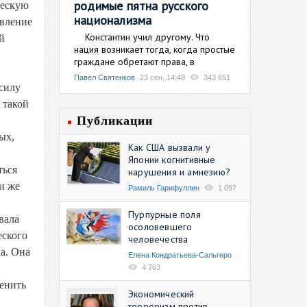
родимые пятна русского
ческую
национализма
явление
Константин учил другому. Что
й
нация возникает тогда, когда простые
граждане обретают права, в
Павел Святенков
23 сен, 14:48
343 651
 силу
 такой
Публикации
ых,
Как США вызвали у
Японии когнитивные
ться
нарушения и амнезию?
и же
Рамиль Гарифуллин
1 097
Пурпурные поля
вала
осоловевшего
еского
человечества
а. Она
Елена Кондратьева-Сальгеро
4 763
менить
Экономический
терроризм против