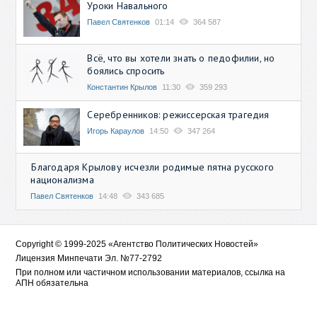
Уроки Навального
Павел Святенков
01:14
364 587
Всё, что вы хотели знать о педофилии, но
боялись спросить
Константин Крылов
11:30
359 293
Серебренников: режиссерская трагедия
Игорь Караулов
14:50
347 264
Благодаря Крылову исчезли родимые пятна русского
национализма
Павел Святенков
14:48
343 685
Copyright © 1999-2025 «Агентство Политических Новостей»
Лицензия Минпечати Эл. №77-2792
При полном или частичном использовании материалов, ссылка на
АПН обязательна