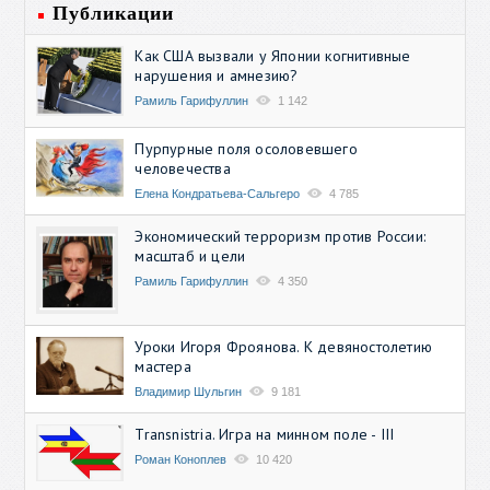
Публикации
Как США вызвали у Японии когнитивные
нарушения и амнезию?
Рамиль Гарифуллин
1 142
Пурпурные поля осоловевшего
человечества
Елена Кондратьева-Сальгеро
4 785
Экономический терроризм против России:
масштаб и цели
Рамиль Гарифуллин
4 350
Уроки Игоря Фроянова. К девяностолетию
мастера
Владимир Шульгин
9 181
Transnistria. Игра на минном поле - III
Роман Коноплев
10 420