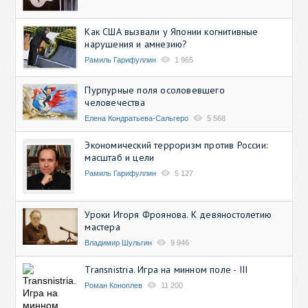
Как США вызвали у Японии когнитивные
нарушения и амнезию?
Рамиль Гарифуллин
1 965
Пурпурные поля осоловевшего
человечества
Елена Кондратьева-Сальгеро
5 568
Экономический терроризм против России:
масштаб и цели
Рамиль Гарифуллин
5 127
Уроки Игоря Фроянова. К девяностолетию
мастера
Владимир Шульгин
9 946
Transnistria. Игра на минном поле - III
Роман Коноплев
11 200