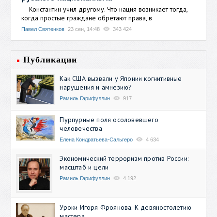
Константин учил другому. Что нация возникает тогда,
когда простые граждане обретают права, в
Павел Святенков
23 сен, 14:48
343 424
Публикации
Как США вызвали у Японии когнитивные
нарушения и амнезию?
Рамиль Гарифуллин
917
Пурпурные поля осоловевшего
человечества
Елена Кондратьева-Сальгеро
4 634
Экономический терроризм против России:
масштаб и цели
Рамиль Гарифуллин
4 192
Уроки Игоря Фроянова. К девяностолетию
мастера