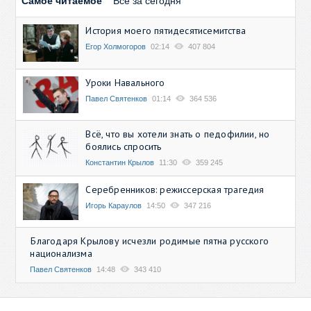
Самое читаемое
Все за сегодня
История моего пятидесятисемитства
Егор Холмогоров
02:14
407 804
Уроки Навального
Павел Святенков
01:14
364 536
Всё, что вы хотели знать о педофилии, но
боялись спросить
Константин Крылов
11:30
359 245
Серебренников: режиссерская трагедия
Игорь Караулов
14:50
347 216
Благодаря Крылову исчезли родимые пятна русского
национализма
Павел Святенков
14:48
343 410