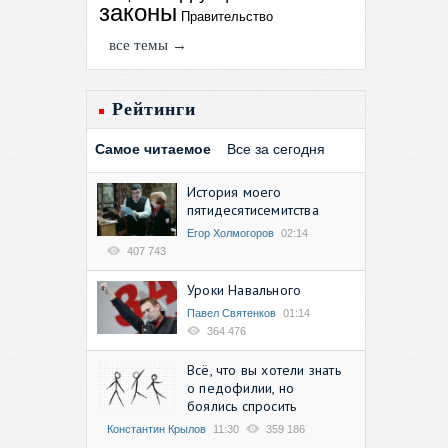
законы
Правительство
все темы →
Рейтинги
Самое читаемое
Все за сегодня
История моего
пятидесятисемитства
Егор Холмогоров
02:14
407 743
Уроки Навального
Павел Святенков
01:14
364 476
Всё, что вы хотели знать
о педофилии, но
боялись спросить
Константин Крылов
11:30
359 186