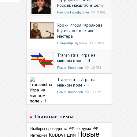
России: масштаб и цели
Рамиль Гарифуллин
3 991
Уроки Игоря Фроянова.
К девяностолетию
мастера
Владимир Шульгин
8 853
Transnistria. Игра на
минном поле - III
Роман Коноплев
10 071
Transnistria. Игра на
минном поле - II
Роман Коноплев
11 032
Главные темы
Выборы президента РФ
Госдума РФ
Новые
Коррупция
Интернет