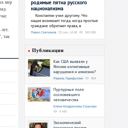
родимые пятна русского
ых мер
национализма
вку.
Константин учил другому. Что
йчас
нация возникает тогда, когда простые
граждане обретают права, в
 лет.
Павел Святенков
23 сен, 14:48
343 065
, так
Публикации
Как США вызвали у
Японии когнитивные
нарушения и амнезию?
Рамиль Гарифуллин
464
Пурпурные поля
осоловевшего
человечества
Елена Кондратьева-Сальгеро
4 440
Экономический
терроризм против