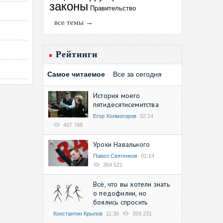
законы
Правительство
все темы →
Рейтинги
Самое читаемое
Все за сегодня
История моего
пятидесятисемитства
Егор Холмогоров
02:14
407 788
Уроки Навального
Павел Святенков
01:14
364 521
Всё, что вы хотели знать
о педофилии, но
боялись спросить
Константин Крылов
11:30
359 231