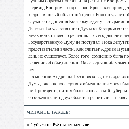
лучшим образом повлияли на развитие Костромы. 
Переход Костромы под начало Ярославля приведе
кадров в новый областной центр. Больно ударит 
случае объединения Кострому ждет участь районно
Депутат Государственной Думы от Костромской об
незаконности такого решения. На сегодняшний д
Государственную Думу не поступал. Пока депутат
представителей власти. Как считает Адриан Пуза
день не существует. Более того, сомнению была п
решение об объединении. На сегодняшний момент 
нет.
По мнению Андриана Пузановского, не поддержат
Думы, так как последствия объединения могут быт
ни Президент , ни тем более ярославский губерна
об объединении двух областей решить не в праве.
ЧИТАЙТЕ ТАКЖЕ:
» Субъектов РФ станет меньше