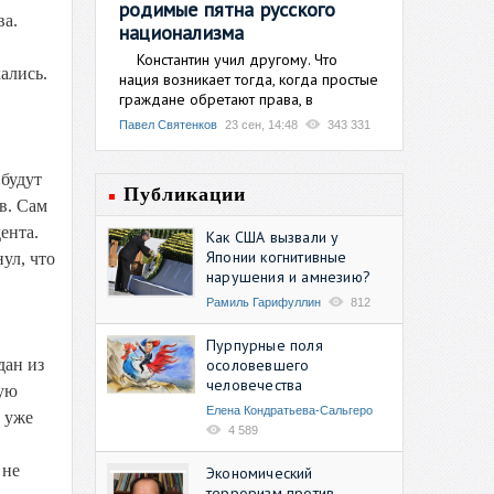
родимые пятна русского
ва.
национализма
Константин учил другому. Что
ались.
нация возникает тогда, когда простые
граждане обретают права, в
Павел Святенков
23 сен, 14:48
343 331
будут
Публикации
в. Сам
ента.
Как США вызвали у
Японии когнитивные
ул, что
нарушения и амнезию?
Рамиль Гарифуллин
812
Пурпурные поля
осоловевшего
дан из
человечества
кую
Елена Кондратьева-Сальгеро
 уже
4 589
 не
Экономический
терроризм против