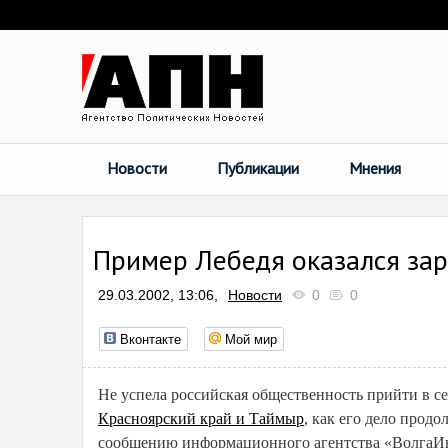
Новости
Публикации
Мнения
Пример Лебедя оказался за
29.03.2002, 13:06,
Новости
0
0
Вконтакте
Мой мир
Не успела российская общественность прийти в 
Красноярский край и Таймыр
, как его дело прод
сообщению информационного агентства «ВолгаИнф