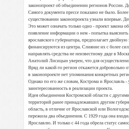
законопроект об объединении регионов России. Д
Самого документа прессе показано не было. Более 
существовании законопроекта узнали впервые. Де
Это может означать только одно - проект закона 
появление информации о нем - попытка выяснить
ярославского губернатора, предполагает двойную
финансируются из центра. Слияние их с более си
направлять средства не неизвестному дяде в Моск
Анатолий Лисицын уверен, что для осуществления
Вряд ли какой-то регион откажется добровольно о
в законопроекте нет упоминания конкретных реги
Однако по его же словам, Кострома и Ярославль -
заинтересованность в реализации проекта.
Идея объединения Костромской области с другими н
территорий ранее принадлежавших другим губерн
область, в отличие от Ярославской или Вологодс
пережила два объединения. С 1929 года она входи
Ярославлю. И только с 44 года обрела статус сам