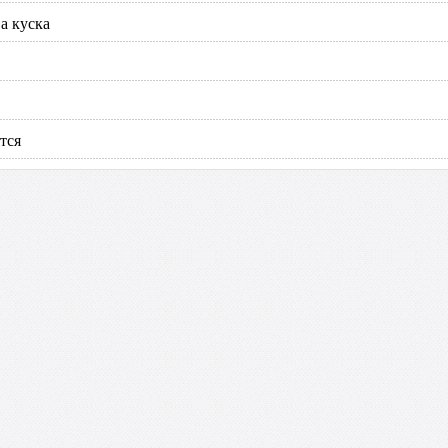
а куска
тся