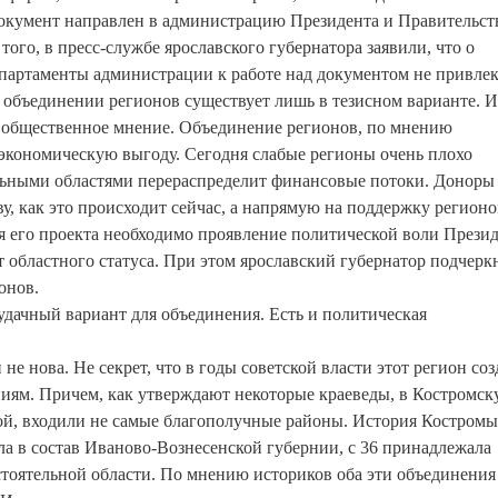
окумент направлен в администрацию Президента и Правительст
того, в пресс-службе ярославского губернатора заявили, что о
партаменты администрации к работе над документом не привлек
об объединении регионов существует лишь в тезисном варианте. И
 общественное мнение. Объединение регионов, по мнению
 экономическую выгоду. Сегодня слабые регионы очень плохо
льными областями перераспределит финансовые потоки. Доноры 
ву, как это происходит сейчас, а напрямую на поддержку регионо
 его проекта необходимо проявление политической воли Презид
т областного статуса. При этом ярославский губернатор подчеркн
онов.
 удачный вариант для объединения. Есть и политическая
е нова. Не секрет, что в годы советской власти этот регион соз
иям. Причем, как утверждают некоторые краеведы, в Костромс
кой, входили не самые благополучные районы. История Костромы
ла в состав Иваново-Вознесенской губернии, с 36 принадлежала
остоятельной области. По мнению историков оба эти объединения