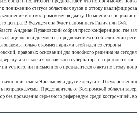
Историки и политологи предполагают, что история может повто
т к понижению статуса областных вузов и оттоку квалифициров
объединение и по костромскому бюджету. По мнению специалисто
го центра. В будущем она будет напоминать Галич или Буй.
ласти Андриан Пузановский собрал пресс-конференцию, где зая
ень официальный документ с предложением об объединении реги
ы знакомы только с комментариями этой идеи со стороны
новский, правовых оснований для подобного решения на сегодн
одвергнута и ссылка ярославского губернатора на президентское
ни устного, ни письменного президентского акта по этому воп
 начинания главы Ярославля и другие депутаты Государственно
ь непредсказуемы. Представитель от Костромской области завер
тор без проведения серьезного референдум среди костромичей, в