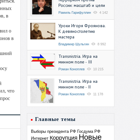
риться.
России: масштаб и цели
анных
Рамиль Гарифуллин
4 142
в, в
Уроки Игоря Фроянова.
вил о
К девяностолетию
мастера
онов в
Владимир Шульгин
8 992
яшний
Transnistria. Игра на
минном поле - III
росу
Роман Коноплев
10 215
Transnistria. Игра на
й
минном поле - II
ил, что
Роман Коноплев
11 178
опрос
Главные темы
Выборы президента РФ
Госдума РФ
Новые
Коррупция
Интернет