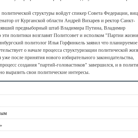
й политической структуры войдут спикер Совета Федерации, виц
енатор от Курганской области Андрей Вихарев и ректор Санкт-
авлявший предвыборный штаб Владимира Путина, Владимир
 эти политики возглавят Политсовет и исполком "Партии жизни
инбургский политолог Илья Горфинкель заявил что планируемое
тельствует о начале процесса структуризации политической жиз
ся уже после принятия нового избирательного законодательства,
 процесс создания "партий-головастиков" завершился, и в полит
но выразить свои политические интересы.
вым
»