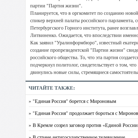
партии "Партия жизни".
Планируется, что в оргкомитет по созданию ново
спикер верхней палаты российского парламента, с
Петербургского Горного института, ранее возгл
Литвиненко. Ожидается, что впоследствии именно
Как заявил "Уралинформбюро", известный екатер
создание пропрезидентской "Партии жизни" свиде
российского общества. То, что эта партия создает
подчеркнул политолог, свидетельствует о том, что
двинулись новые силы, стремящиеся самостоятель
ЧИТАЙТЕ ТАКЖЕ:
» "Единая Россия" борется с Мироновым
» "Единая Россия" продолжает бороться с Мироно
» В Кремле созрел заговор против «Единой России
» В стране антигосударственное телевидение