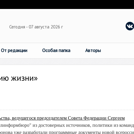
Сегодня - 07 августа 2026 г
От редакции
Особая папка
Авторы
тию жизни»
ьства, ведущегося председателем Совета Федерации Сергеем
ралинформбюро" из достоверных источников, политики из коман
онова уже разработали программные документы новой всеросс