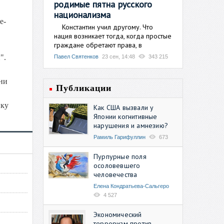
родимые пятна русского
национализма
е-
Константин учил другому. Что
нация возникает тогда, когда простые
граждане обретают права, в
".
Павел Святенков
23 сен, 14:48
343 215
ни
Публикации
ику
Как США вызвали у
Японии когнитивные
нарушения и амнезию?
Рамиль Гарифуллин
673
Пурпурные поля
осоловевшего
человечества
Елена Кондратьева-Сальгеро
4 527
Экономический
терроризм против