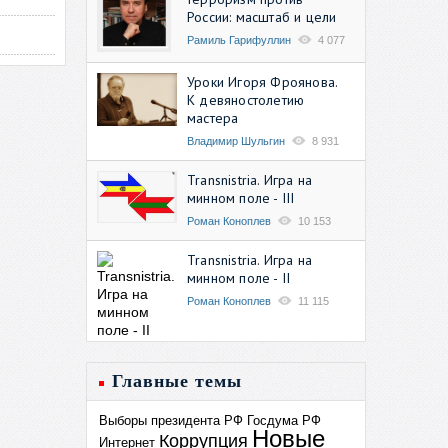
России: масштаб и цели
Рамиль Гарифуллин
4 077
Уроки Игоря Фроянова.
К девяностолетию
мастера
Владимир Шульгин
8 931
Transnistria. Игра на
минном поле - III
Роман Коноплев
10 153
Transnistria. Игра на
минном поле - II
Роман Коноплев
11 115
Главные темы
Выборы президента РФ
Госдума РФ
Новые
Коррупция
Интернет