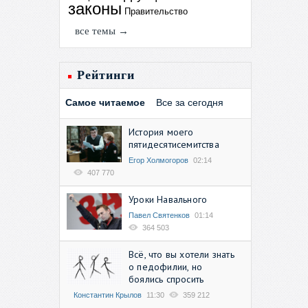
законы
Правительство
все темы →
Рейтинги
Самое читаемое
Все за сегодня
История моего
пятидесятисемитства
Егор Холмогоров
02:14
407 770
Уроки Навального
Павел Святенков
01:14
364 503
Всё, что вы хотели знать
о педофилии, но
боялись спросить
Константин Крылов
11:30
359 212