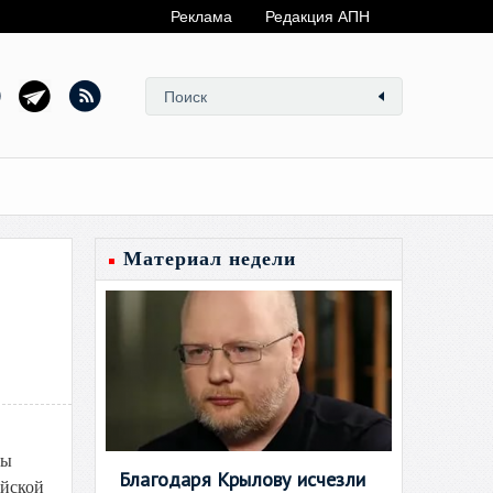
Реклама
Редакция АПН
Материал недели
ды
Благодаря Крылову исчезли
ийской