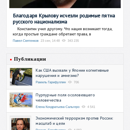
Благодаря Крылову исчезли родимые пятна
русского национализма
Константин учил другому. Что нация возникает тогда,
когда простые граждане обретают права, в
Павел Святенков
23 сен, 14:48
343 235
Публикации
Как США вызвали у Японии когнитивные
нарушения и амнезию?
Рамиль Гарифуллин
706
Пурпурные поля осоловевшего
человечества
Елена Кондратьева-Сальгеро
4 541
Экономический терроризм против России:
масштаб и цели
Рамиль Гарифуллин
4 092