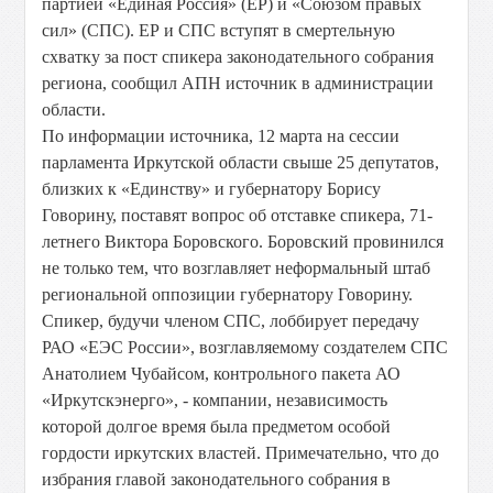
партией «Единая Россия» (ЕР) и «Союзом правых
сил» (СПС). ЕР и СПС вступят в смертельную
схватку за пост спикера законодательного собрания
региона, сообщил АПН источник в администрации
области.
По информации источника, 12 марта на сессии
парламента Иркутской области свыше 25 депутатов,
близких к «Единству» и губернатору Борису
Говорину, поставят вопрос об отставке спикера, 71-
летнего Виктора Боровского. Боровский провинился
не только тем, что возглавляет неформальный штаб
региональной оппозиции губернатору Говорину.
Спикер, будучи членом СПС, лоббирует передачу
РАО «ЕЭС России», возглавляемому создателем СПС
Анатолием Чубайсом, контрольного пакета АО
«Иркутскэнерго», - компании, независимость
которой долгое время была предметом особой
гордости иркутских властей. Примечательно, что до
избрания главой законодательного собрания в