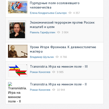
Пурпурные поля осоловевшего
человечества
Елена Кондратьева-Сальгеро
4 357
Экономический терроризм против России:
масштаб и цели
Рамиль Гарифуллин
3 904
Уроки Игоря Фроянова. К девяностолетию
мастера
Владимир Шульгин
8 766
Transnistria. Игра на минном поле - III
Роман Коноплев
9 985
Transnistria. Игра на минном поле - II
Роман Коноплев
10 944