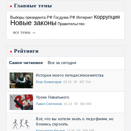
Главные темы
Коррупция
Выборы президента РФ
Госдума РФ
Интернет
Новые законы
Правительство
все темы →
Рейтинги
Самое читаемое
Все за сегодня
История моего пятидесятисемитства
Егор Холмогоров
02:14
407 714
Уроки Навального
Павел Святенков
01:14
364 449
Всё, что вы хотели знать о педофилии, но
боялись спросить
Константин Крылов
11:30
359 158