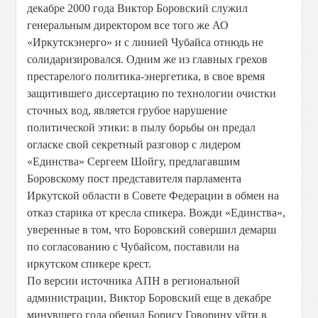
декабре 2000 года Виктор Боровский служил
генеральным директором все того же АО
«Иркутскэнерго» и с линией Чубайса отнюдь не
солидаризировался. Одним же из главных грехов
престарелого политика-энергетика, в свое время
защитившего диссертацию по технологии очистки
сточных вод, является грубое нарушение
политической этики: в пылу борьбы он предал
огласке свой секретный разговор с лидером
«Единства» Сергеем Шойгу, предлагавшим
Боровскому пост представителя парламента
Иркутской области в Совете Федерации в обмен на
отказ старика от кресла спикера. Вожди «Единства»,
уверенные в том, что Боровский совершил демарш
по согласованию с Чубайсом, поставили на
иркутском спикере крест.
По версии источника АПН в региональной
администрации, Виктор Боровский еще в декабре
минувшего года обещал Борису Говорину уйти в