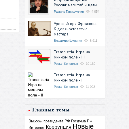
России: масштаб и цели
Рамиль Гарифуллин
4 054
Уроки Игоря Фроянова.
К девяностолетию
мастера
Владимир Шульгин
8 911
Transnistria. Игра на
минном поле - III
Роман Коноплев
10 130
Transnistria. Игра на
минном поле - II
Роман Коноплев
11 092
Главные темы
Выборы президента РФ
Госдума РФ
Новые
Коррупция
Интернет