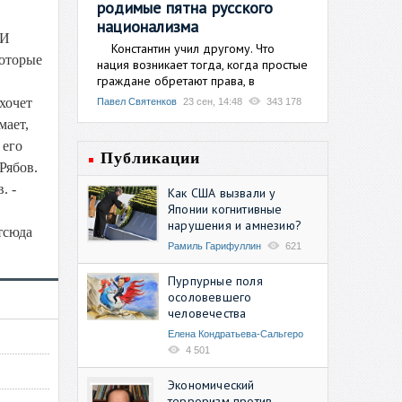
родимые пятна русского
национализма
 И
Константин учил другому. Что
которые
нация возникает тогда, когда простые
граждане обретают права, в
хочет
Павел Святенков
23 сен, 14:48
343 178
мает,
 его
Публикации
Рябов.
. -
Как США вызвали у
Японии когнитивные
нарушения и амнезию?
тсюда
Рамиль Гарифуллин
621
Пурпурные поля
осоловевшего
человечества
Елена Кондратьева-Сальгеро
4 501
Экономический
терроризм против