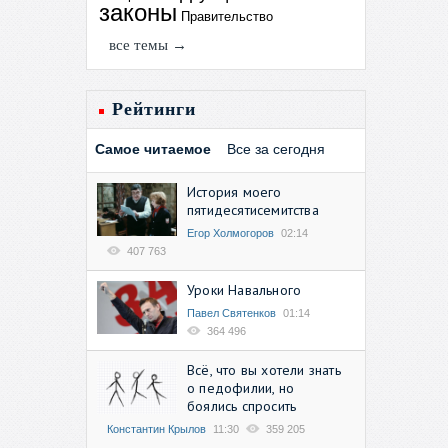
законы
Правительство
все темы →
Рейтинги
Самое читаемое
Все за сегодня
История моего
пятидесятисемитства
Егор Холмогоров
02:14
407 763
Уроки Навального
Павел Святенков
01:14
364 496
Всё, что вы хотели знать
о педофилии, но
боялись спросить
Константин Крылов
11:30
359 205