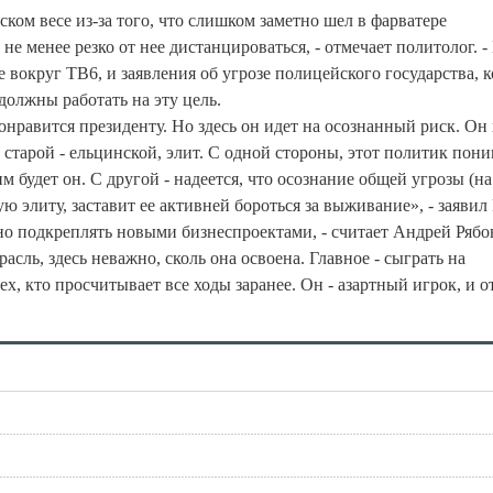
ком весе из-за того, что слишком заметно шел в фарватере
не менее резко от нее дистанцироваться, - отмечает политолог. -
 вокруг ТВ6, и заявления об угрозе полицейского государства, 
должны работать на эту цель.
онравится президенту. Но здесь он идет на осознанный риск. Он 
и старой - ельцинской, элит. С одной стороны, этот политик пони
 будет он. С другой - надеется, что осознание общей угрозы (на
ю элиту, заставит ее активней бороться за выживание», - заявил 
о подкреплять новыми бизнеспроектами, - считает Андрей Рябов
сль, здесь неважно, сколь она освоена. Главное - сыграть на
х, кто просчитывает все ходы заранее. Он - азартный игрок, и о