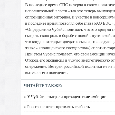
В последнее время СПС потерял в своем политичес
исполнительной власти - так что теперь вынужден 
оппозиционная риторика, и участие в консорциуме
в последнее время позволял себе глава РАО ЕЭС - 
«Определенно Чубайс понимает, что это вряд ли п
сыграть свою роль в борьбе с новой - путинской, 
что когда «питерцы» доедят «семью», то следующим
языке - «полицейского государства») сплотит стару
При этом Чубайс полагает, что свои амбиции нужн
Отсюда его экспансия в чужую энергетическую отра
опережение. Ветеран российской политики не из те
вытекает его поведение.
ЧИТАЙТЕ ТАКЖЕ:
» У Чубайса взыграли президентские амбиции
» Россия не хочет проявлять слабость