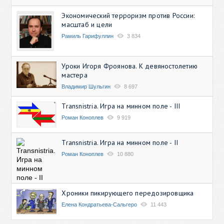
Экономический терроризм против России:
масштаб и цели
Рамиль Гарифуллин
3 834
Уроки Игоря Фроянова. К девяностолетию
мастера
Владимир Шульгин
8 697
Transnistria. Игра на минном поле - III
Роман Коноплев
9 919
Transnistria. Игра на минном поле - II
Роман Коноплев
10 880
Хроники пикирующего передозировщика
Елена Кондратьева-Сальгеро
11 443