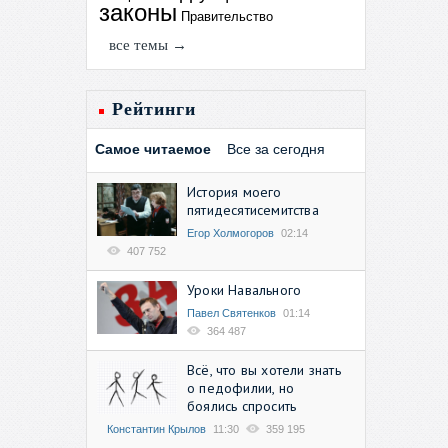
законы
Правительство
все темы →
Рейтинги
Самое читаемое
Все за сегодня
История моего
пятидесятисемитства
Егор Холмогоров
02:14
407 752
Уроки Навального
Павел Святенков
01:14
364 487
Всё, что вы хотели знать
о педофилии, но
боялись спросить
Константин Крылов
11:30
359 195