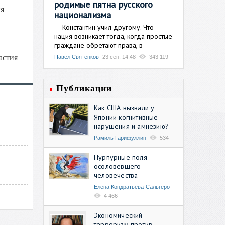
родимые пятна русского
ия
национализма
Константин учил другому. Что
нация возникает тогда, когда простые
граждане обретают права, в
астия
Павел Святенков
23 сен, 14:48
343 119
Публикации
Как США вызвали у
Японии когнитивные
нарушения и амнезию?
Рамиль Гарифуллин
534
Пурпурные поля
осоловевшего
человечества
Елена Кондратьева-Сальгеро
4 466
Экономический
терроризм против