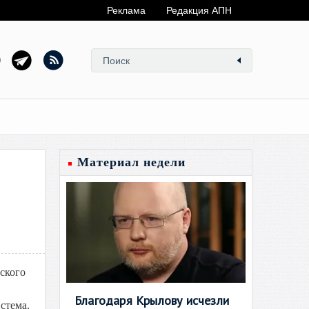
Реклама
Редакция АПН
Материал недели
ского
Благодаря Крылову исчезли
стема.