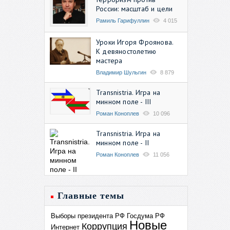
России: масштаб и цели
Рамиль Гарифуллин
4 015
Уроки Игоря Фроянова.
К девяностолетию
мастера
Владимир Шульгин
8 879
Transnistria. Игра на
минном поле - III
Роман Коноплев
10 096
Transnistria. Игра на
минном поле - II
Роман Коноплев
11 056
Главные темы
Выборы президента РФ
Госдума РФ
Новые
Коррупция
Интернет