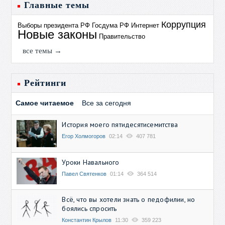
Главные темы
Коррупция
Выборы президента РФ
Госдума РФ
Интернет
Новые законы
Правительство
все темы →
Рейтинги
Самое читаемое
Все за сегодня
История моего пятидесятисемитства
Егор Холмогоров
02:14
407 781
Уроки Навального
Павел Святенков
01:14
364 514
Всё, что вы хотели знать о педофилии, но
боялись спросить
Константин Крылов
11:30
359 223