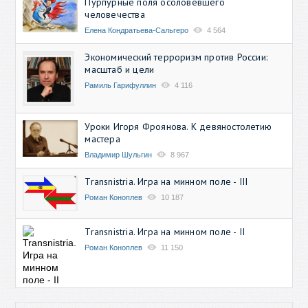
Пурпурные поля осоловевшего
человечества
Елена Кондратьева-Сальгеро
4 564
Экономический терроризм против России:
масштаб и цели
Рамиль Гарифуллин
4 116
Уроки Игоря Фроянова. К девяностолетию
мастера
Владимир Шульгин
8 967
Transnistria. Игра на минном поле - III
Роман Коноплев
10 187
Transnistria. Игра на минном поле - II
Роман Коноплев
11 150