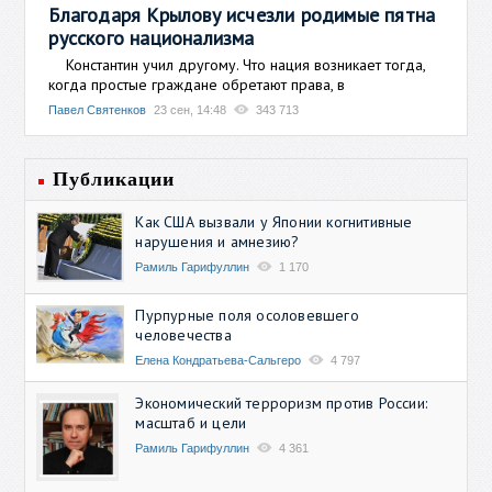
Благодаря Крылову исчезли родимые пятна
русского национализма
Константин учил другому. Что нация возникает тогда,
когда простые граждане обретают права, в
Павел Святенков
23 сен, 14:48
343 713
Публикации
Как США вызвали у Японии когнитивные
нарушения и амнезию?
Рамиль Гарифуллин
1 170
Пурпурные поля осоловевшего
человечества
Елена Кондратьева-Сальгеро
4 797
Экономический терроризм против России:
масштаб и цели
Рамиль Гарифуллин
4 361