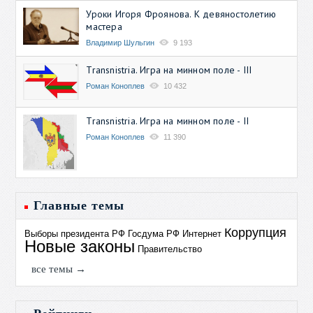
Уроки Игоря Фроянова. К девяностолетию
мастера
Владимир Шульгин
9 193
Transnistria. Игра на минном поле - III
Роман Коноплев
10 432
Transnistria. Игра на минном поле - II
Роман Коноплев
11 390
Главные темы
Коррупция
Выборы президента РФ
Госдума РФ
Интернет
Новые законы
Правительство
все темы →