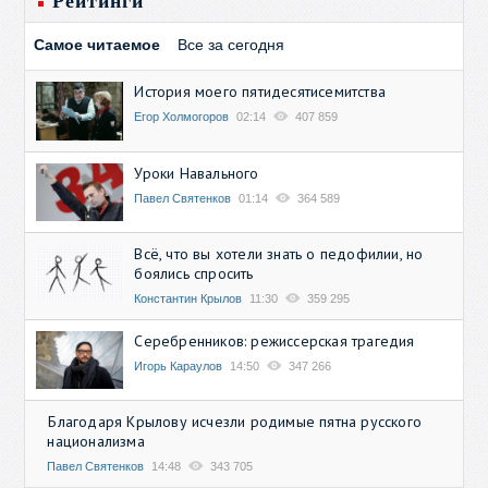
Рейтинги
Самое читаемое
Все за сегодня
История моего пятидесятисемитства
Егор Холмогоров
02:14
407 859
Уроки Навального
Павел Святенков
01:14
364 589
Всё, что вы хотели знать о педофилии, но
боялись спросить
Константин Крылов
11:30
359 295
Серебренников: режиссерская трагедия
Игорь Караулов
14:50
347 266
Благодаря Крылову исчезли родимые пятна русского
национализма
Павел Святенков
14:48
343 705