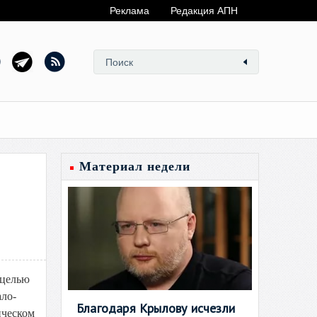
Реклама
Редакция АПН
Материал недели
 целью
ло-
Благодаря Крылову исчезли
ическом