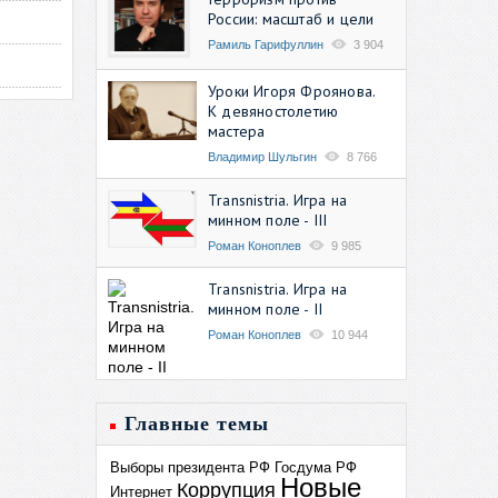
России: масштаб и цели
Рамиль Гарифуллин
3 904
Уроки Игоря Фроянова.
К девяностолетию
мастера
Владимир Шульгин
8 766
Transnistria. Игра на
минном поле - III
Роман Коноплев
9 985
Transnistria. Игра на
минном поле - II
Роман Коноплев
10 944
Главные темы
Выборы президента РФ
Госдума РФ
Новые
Коррупция
Интернет