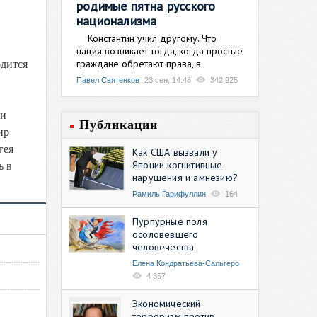
родимые пятна русского
национализма
Константин учил другому. Что
нация возникает тогда, когда простые
граждане обретают права, в
дится
Павел Святенков
23 сен, 14:48
342 925
ри
Публикации
ир
гея
Как США вызвали у
Японии когнитивные
ь в
нарушения и амнезию?
Рамиль Гарифуллин
164
Пурпурные поля
осоловевшего
человечества
Елена Кондратьева-Сальгеро
4 357
Экономический
терроризм против