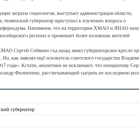
ущие затраты социологов, выступает администрация области,
м, тюменский губернатор приступил к изучению вопроса о
 референдума. Напомним, что на территории ХМАО и ЯНАО нахо
дносибирского региона и проживает более половины жителей
МАО Сергей Собянин год назад занял губернаторское кресло п
 Но, как заявлял ещЈ основатель советского государства Владим
17 года». Кстати, аналитики не исключают, что инициативу Сер
сандр Филипенко, рассчитывающий сыграть не последнюю рол
ский губернатор