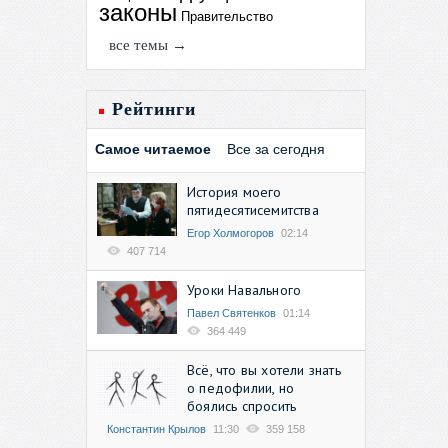
законы
Правительство
все темы →
Рейтинги
Самое читаемое
Все за сегодня
История моего
пятидесятисемитства
Егор Холмогоров
02:14
407 714
Уроки Навального
Павел Святенков
01:14
364 449
Всё, что вы хотели знать
о педофилии, но
боялись спросить
Константин Крылов
11:30
359 158