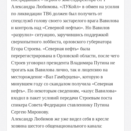
Александра Любимова. «ЛУКойл» в обмен на усилия
по ликвидации ТВ6 должен был получить от
спецслужб голову своего застарелого врага Вавилова
и контроль над «Северной нефтью». Но Вавилов
«разрулил» ситуацию, заручившись поддержкой
сверхопытного лоббиста, орловского губернатора
Егора Строева. «Северная нефть» была
перерегистрирована в Орловской области, после чего
Строев уговорил президента Владимира Путина не
трогать как Вавилова лично, так и лицензию на
месторождение «Вал Гамбурцева», которую в
минувшем году со скандалом получила «Северная
нефть». По некоторым сведениям, «казус Вавилова»
входил в пакет условий передачи Строевым поста
спикера Совета Федерации ставленнику Путина
Сергею Миронову.
Александр Любимов же уже видел себя в кресле
хозяина шестого общенационального канала: