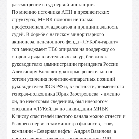
рассмотрение в суд первой инстанции.
По мнению источника АПН в президентских
структурах, МНВК помогли не только
профессионализм адвокатов и принципиальность
судей. В борьбе с натиском миноритарного
акционера, пенсионного фонда «ЛУКойл-гарант»
топ-менеджмент ТВ6 опирался на поддержку со
стороны ряда влиятельных фигур, близких к
руководителю администрации президента России
Александру Волошину, которые решительно не
хотели усиления политико-аппаратных позиций
руководителей ФСБ РФ и, в частности, знаменитого
генерал-полковника Юрия Заостровцева, - именно
он, по некоторым сведениям, был идеологом
операции «ЛУКойла» по ликвидации МНВК.
К числу спасителей шестого канала можно отнести и
бывшего первого замминистра финансов, главу
компании «Северная нефть» Андрея Вавилова, а
пострадавших – первого замгендиректора ОРТ