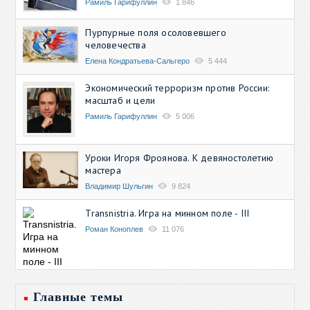
Рамиль Гарифуллин
1 846
Пурпурные поля осоловевшего
человечества
Елена Кондратьева-Сальгеро
5 444
Экономический терроризм против России:
масштаб и цели
Рамиль Гарифуллин
5 006
Уроки Игоря Фроянова. К девяностолетию
мастера
Владимир Шульгин
9 824
Transnistria. Игра на минном поле - III
Роман Коноплев
11 076
Главные темы