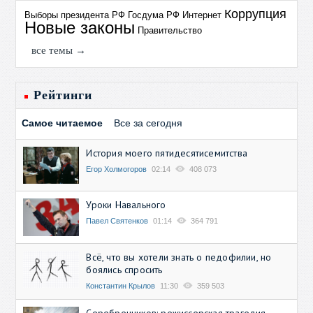
Коррупция
Выборы президента РФ
Госдума РФ
Интернет
Новые законы
Правительство
все темы →
Рейтинги
Самое читаемое
Все за сегодня
История моего пятидесятисемитства
Егор Холмогоров
02:14
408 073
Уроки Навального
Павел Святенков
01:14
364 791
Всё, что вы хотели знать о педофилии, но
боялись спросить
Константин Крылов
11:30
359 503
Серебренников: режиссерская трагедия