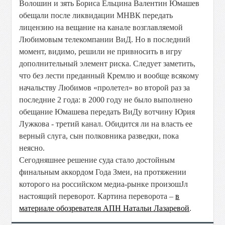
Волошин и зять Бориса Ельцина Валентин Юмашев
обещали после ликвидации МНВК передать
лицензию на вещание на канале возглавляемой
Любимовым телекомпании ВиД. Но в последний
момент, видимо, решили не привносить в игру
дополнительный элемент риска. Следует заметить,
что без лести преданный Кремлю и вообще всякому
начальству Любимов «пролетел» во второй раз за
последние 2 года: в 2000 году не было выполнено
обещание Юмашева передать ВиДу вотчину Юрия
Лужкова - третий канал. Обидится ли на власть ее
верный слуга, сын полковника разведки, пока
неясно.
Сегодняшнее решение суда стало достойным
финальным аккордом Года Змеи, на протяжении
которого на российском медиа-рынке произошЈл
настоящий переворот. Картина переворота –
в
материале обозревателя АПН Натальи Лазаревой
.