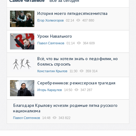
Самое читаемое
Все за сегодня
История моего пятидесятисемитства
Егор Холмогоров
02:14
407 880
Уроки Навального
Павел Святенков
01:14
364 609
Всё, что вы хотели знать о педофилии, но
боялись спросить
Константин Крылов
11:30
359 314
Серебренников: режиссерская трагедия
Игорь Караулов
14:50
347 287
Благодаря Крылову исчезли родимые пятна русского
национализма
Павел Святенков
14:48
343 822