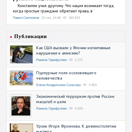
Константин учил другому. Что нация возникает тогда,
когда простые граждане обретают права, в
Павел Святенков
23 сен, 14:48
343 823
Публикации
Как США вызвали у Японии когнитивные
нарушения и амнезию?
Рамиль Гарифуллин
1 271
Пурпурные поля осоловевшего
человечества
Елена Кондратьева-Сальгеро
4 863
Экономический терроризм против России:
масштаб и цели
Рамиль Гарифуллин
4 424
Уроки Игоря Фроянова. К девяностолетию
мастера