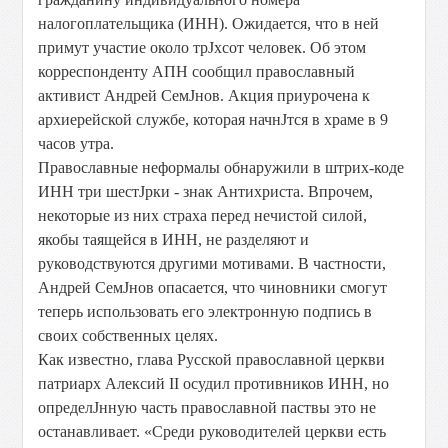
налогоплательщика (ИНН). Ожидается, что в ней
примут участие около трЈхсот человек. Об этом
корреспонденту АПН сообщил православный
активист Андрей СемЈнов. Акция приурочена к
архиерейской службе, которая начнЈтся в храме в 9
часов утра.
Православные неформалы обнаружили в штрих-коде
ИНН три шестЈрки - знак Антихриста. Впрочем,
некоторые из них страха перед нечистой силой,
якобы таящейся в ИНН, не разделяют и
руководствуются другими мотивами. В частности,
Андрей СемЈнов опасается, что чиновники смогут
теперь использовать его электронную подпись в
своих собственных целях.
Как известно, глава Русской православной церкви
патриарх Алексий II осудил противников ИНН, но
определЈнную часть православной паствы это не
останавливает. «Среди руководителей церкви есть