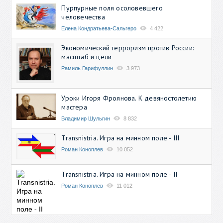
Пурпурные поля осоловевшего
человечества
Елена Кондратьева-Сальгеро
4 422
Экономический терроризм против России:
масштаб и цели
Рамиль Гарифуллин
3 973
Уроки Игоря Фроянова. К девяностолетию
мастера
Владимир Шульгин
8 832
Transnistria. Игра на минном поле - III
Роман Коноплев
10 052
Transnistria. Игра на минном поле - II
Роман Коноплев
11 012