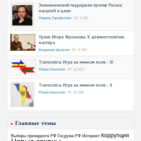
Экономический терроризм против России:
масштаб и цели
Рамиль Гарифуллин
4 357
Уроки Игоря Фроянова. К девяностолетию
мастера
Владимир Шульгин
9 188
Transnistria. Игра на минном поле - III
Роман Коноплев
10 427
Transnistria. Игра на минном поле - II
Роман Коноплев
11 386
Главные темы
Коррупция
Выборы президента РФ
Госдума РФ
Интернет