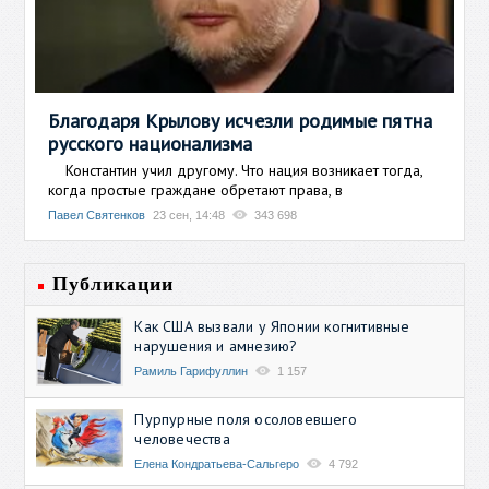
Благодаря Крылову исчезли родимые пятна
русского национализма
Константин учил другому. Что нация возникает тогда,
когда простые граждане обретают права, в
Павел Святенков
23 сен, 14:48
343 698
Публикации
Как США вызвали у Японии когнитивные
нарушения и амнезию?
Рамиль Гарифуллин
1 157
Пурпурные поля осоловевшего
человечества
Елена Кондратьева-Сальгеро
4 792