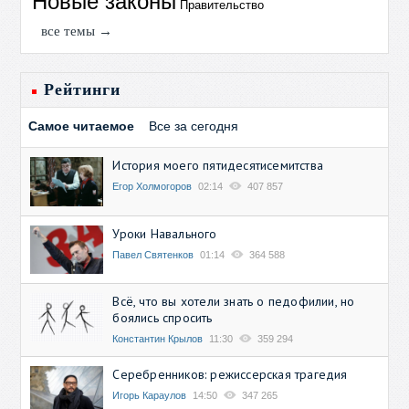
Новые законы
Правительство
все темы →
Рейтинги
Самое читаемое
Все за сегодня
История моего пятидесятисемитства
Егор Холмогоров
02:14
407 857
Уроки Навального
Павел Святенков
01:14
364 588
Всё, что вы хотели знать о педофилии, но
боялись спросить
Константин Крылов
11:30
359 294
Серебренников: режиссерская трагедия
Игорь Караулов
14:50
347 265