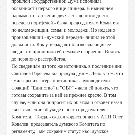
прошлой Государственной Думе исполняла
обязанности первого вице-спикера. В нынешнем
парламенте в течение двух лет - до последнего
передела портфелей - была председателем Комитета
по делам женщин, семьи и молодежи. Но недавно
произошедший «думский передел» лишил ее этой
должности. Как утверждают близко знающие ее
люди, это причинило ей немалое огорчение. Вплоть
до нервного расстройства.
По сведениям из того же источника, в последние дни
Светлана Горячева воспрянула духом. Дело в том, что
эмиссары из лагеря противника - руководители
фракций "Единство" и "ОВР" - дали ей понять, что
готовы сохранить за ней ее прежнее кресло. В том
случае, если она попросит их об этом и отзовет назад
свое заявление об уходе с поста председателя
Комитета. "Тогда, - сказал корреспонденту АПН Олег
Ковалев, председатель думского Комитета по
регламенту, - мы сохраним статус-кво: думское