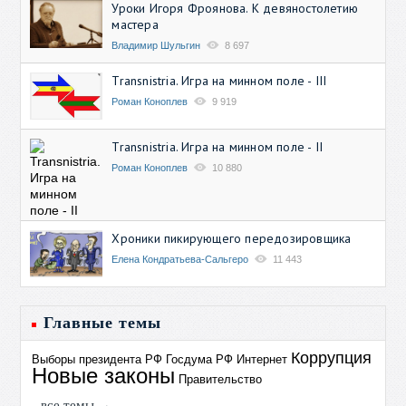
Уроки Игоря Фроянова. К девяностолетию
мастера
Владимир Шульгин
8 697
Transnistria. Игра на минном поле - III
Роман Коноплев
9 919
Transnistria. Игра на минном поле - II
Роман Коноплев
10 880
Хроники пикирующего передозировщика
Елена Кондратьева-Сальгеро
11 443
Главные темы
Коррупция
Выборы президента РФ
Госдума РФ
Интернет
Новые законы
Правительство
все темы →