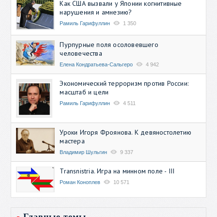
Как США вызвали у Японии когнитивные
нарушения и амнезию?
Рамиль Гарифуллин
1 350
Пурпурные поля осоловевшего
человечества
Елена Кондратьева-Сальгеро
4 942
Экономический терроризм против России:
масштаб и цели
Рамиль Гарифуллин
4 511
Уроки Игоря Фроянова. К девяностолетию
мастера
Владимир Шульгин
9 337
Transnistria. Игра на минном поле - III
Роман Коноплев
10 571
Главные темы