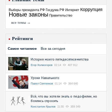
Коррупция
Выборы президента РФ
Госдума РФ
Интернет
Новые законы
Правительство
все темы →
Рейтинги
Самое читаемое
Все за сегодня
История моего пятидесятисемитства
Егор Холмогоров
02:14
407 912
Уроки Навального
Павел Святенков
01:14
364 640
Всё, что вы хотели знать о педофилии, но
боялись спросить
Константин Крылов
11:30
359 349