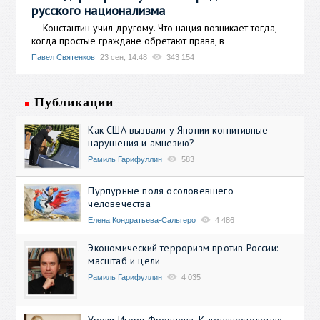
русского национализма
Константин учил другому. Что нация возникает тогда,
когда простые граждане обретают права, в
Павел Святенков
23 сен, 14:48
343 154
Публикации
Как США вызвали у Японии когнитивные
нарушения и амнезию?
Рамиль Гарифуллин
583
Пурпурные поля осоловевшего
человечества
Елена Кондратьева-Сальгеро
4 486
Экономический терроризм против России:
масштаб и цели
Рамиль Гарифуллин
4 035
Уроки Игоря Фроянова. К девяностолетию