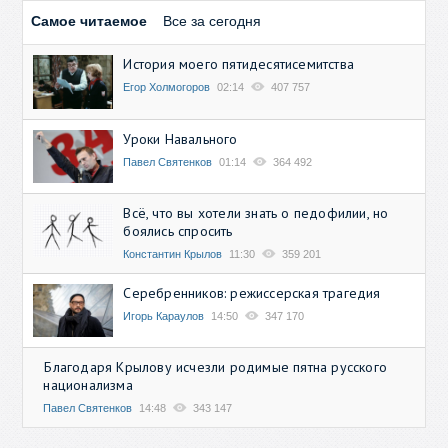
Самое читаемое
Все за сегодня
История моего пятидесятисемитства
Егор Холмогоров
02:14
407 757
Уроки Навального
Павел Святенков
01:14
364 492
Всё, что вы хотели знать о педофилии, но
боялись спросить
Константин Крылов
11:30
359 201
Серебренников: режиссерская трагедия
Игорь Караулов
14:50
347 170
Благодаря Крылову исчезли родимые пятна русского
национализма
Павел Святенков
14:48
343 147