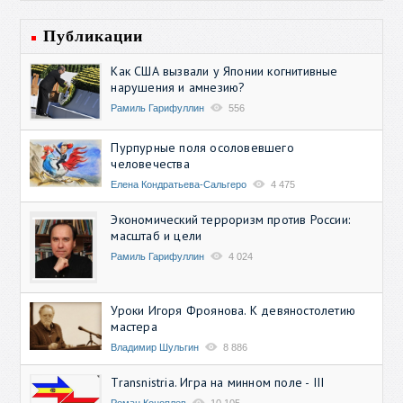
Публикации
Как США вызвали у Японии когнитивные
нарушения и амнезию?
Рамиль Гарифуллин
556
Пурпурные поля осоловевшего
человечества
Елена Кондратьева-Сальгеро
4 475
Экономический терроризм против России:
масштаб и цели
Рамиль Гарифуллин
4 024
Уроки Игоря Фроянова. К девяностолетию
мастера
Владимир Шульгин
8 886
Transnistria. Игра на минном поле - III
Роман Коноплев
10 105