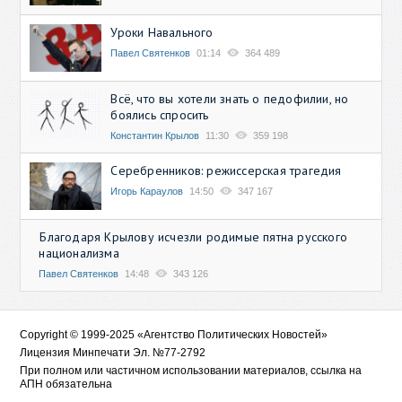
Уроки Навального
Павел Святенков
01:14
364 489
Всё, что вы хотели знать о педофилии, но
боялись спросить
Константин Крылов
11:30
359 198
Серебренников: режиссерская трагедия
Игорь Караулов
14:50
347 167
Благодаря Крылову исчезли родимые пятна русского
национализма
Павел Святенков
14:48
343 126
Copyright © 1999-2025 «Агентство Политических Новостей»
Лицензия Минпечати Эл. №77-2792
При полном или частичном использовании материалов, ссылка на
АПН обязательна