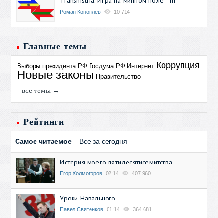
Transnistria. Игра на минном поле - III
Роман Коноплев
10 714
Главные темы
Коррупция
Выборы президента РФ
Госдума РФ
Интернет
Новые законы
Правительство
все темы →
Рейтинги
Самое читаемое
Все за сегодня
История моего пятидесятисемитства
Егор Холмогоров
02:14
407 960
Уроки Навального
Павел Святенков
01:14
364 681