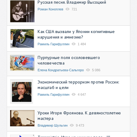
Русская песня. Владимир Высоцкий
Роман Коноплев
721
Как США вызвали у Японии когнитивные
нарушения и амнезию?
Рамиль Гарифуллин
1 484
Пурпурные поля осоловевшего
человечества
Елена Кондратьева-Сальгеро
5 086
Экономический терроризм против России:
масштаб и цели
Рамиль Гарифуллин
4 647
Уроки Игоря Фроянова. К девяностолетию
мастера
Владимир Шульгин
9 473