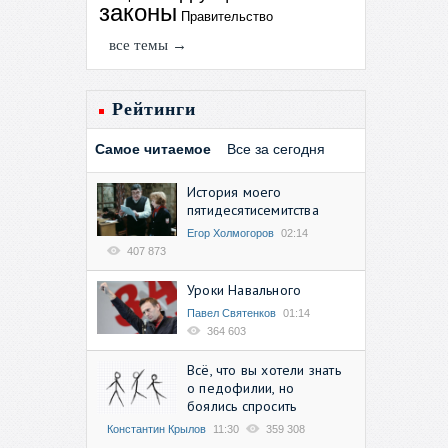
законы
Правительство
все темы →
Рейтинги
Самое читаемое
Все за сегодня
История моего
пятидесятисемитства
Егор Холмогоров
02:14
407 873
Уроки Навального
Павел Святенков
01:14
364 603
Всё, что вы хотели знать
о педофилии, но
боялись спросить
Константин Крылов
11:30
359 308