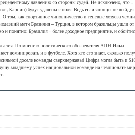
рецедентному давлению со стороны судей. Не исключено, что 1-
ов, Карпин) будут удалены с поля. Ведь если японцы не выйдут
О том, как спортивное чиновничество и теневые хозяева чемпи
 недавний матч Бразилия – Турция, в котором бразильцы ушли от
о и понятно: Бразилия – более доходное предприятие, и обойтис
тугалия. По мнению политического обозревателя АПН
Ильи
ает доминировать и в футболе. Хотя кто его знает, сколько пол
есильной доселе команды сверхдержавы! Цифра могла быть и $10
 Бушу-младшему успех национальной команде на чемпионате мир
с.