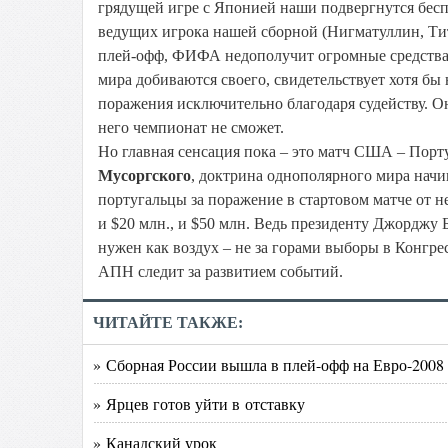
грядущей игре с Японией наши подвергнутся бесп
ведущих игрока нашей сборной (Нигматуллин, Тит
плей-офф, ФИФА недополучит огромные средства. 
мира добиваются своего, свидетельствует хотя бы
поражения исключительно благодаря судейству. Он
него чемпионат не сможет.
Но главная сенсация пока – это матч США – Пор
Мусоргского
, доктрина однополярного мира начин
португальцы за поражение в стартовом матче от н
и $20 млн., и $50 млн. Ведь президенту Джорджу
нужен как воздух – не за горами выборы в Конгрес
АПН следит за развитием событий.
ЧИТАЙТЕ ТАКЖЕ:
» Сборная России вышла в плей-офф на Евро-2008
» Ярцев готов уйти в отставку
» Канадский урок