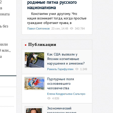
родимые пятна русского
2
национализма
 в
Константин учил другому. Что
оната
нация возникает тогда, когда простые
граждане обретают права, в
ь без
Павел Святенков
23 сен, 14:48
343 784
Публикации
учили
 млн.,
Как США вызвали у
а
Японии когнитивные
нарушения и амнезию?
Рамиль Гарифуллин
1 249
Пурпурные поля
осоловевшего
человечества
Елена Кондратьева-Сальгеро
4 839
Экономический
терроризм против