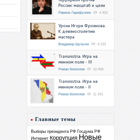
России: масштаб и цели
Рамиль Гарифуллин
4 402
Уроки Игоря Фроянова.
К девяностолетию
мастера
Владимир Шульгин
9 233
Transnistria. Игра на
минном поле - III
Роман Коноплев
10 469
Transnistria. Игра на
минном поле - II
Роман Коноплев
11 431
Главные темы
Выборы президента РФ
Госдума РФ
Новые
Коррупция
Интернет