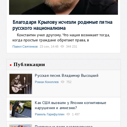
Благодаря Крылову исчезли родимые пятна
русского национализма
Константин учил другому. Что нация возникает тогда,
когда простые граждане обретают права, в
Павел Святенков
23 сен, 14:48
344 231
Публикации
Русская песня. Владимир Высоцкий
Роман Коноплев
752
Как США вызвали у Японии когнитивные
нарушения и амнезию?
Рамиль Гарифуллин
1 497
Пурпурные поля осоловевшего