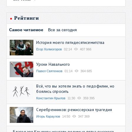
Рейтинги
Самое читаемое
Все за сегодня
История моего пятидесятисемитства
Егор Холмогоров
02:14
407 966
Уроки Навального
Павел Святенков
01:14
364 685
Всё, что вы хотели знать о педофилии, но
боялись спросить
Константин Крылов
11:30
359 395
Серебренников: режиссерская трагедия
Игорь Караулов
14:50
347 369
Благодаря Крылову исчезли родимые пятна русского