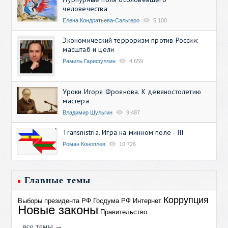
человечества
Елена Кондратьева-Сальгеро
5 100
Экономический терроризм против России:
масштаб и цели
Рамиль Гарифуллин
4 659
Уроки Игоря Фроянова. К девяностолетию
мастера
Владимир Шульгин
9 487
Transnistria. Игра на минном поле - III
Роман Коноплев
10 726
Главные темы
Коррупция
Выборы президента РФ
Госдума РФ
Интернет
Новые законы
Правительство
все темы →