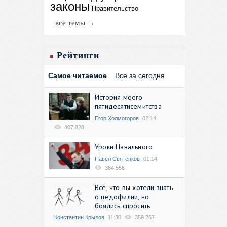
законы
Правительство
все темы →
Рейтинги
Самое читаемое
Все за сегодня
История моего
пятидесятисемитства
Егор Холмогоров
02:14
407 828
Уроки Навального
Павел Святенков
01:14
364 556
Всё, что вы хотели знать
о педофилии, но
боялись спросить
Константин Крылов
11:30
359 267