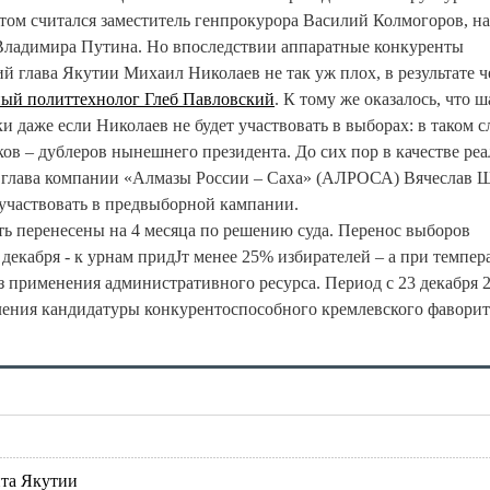
том считался заместитель генпрокурора Василий Колмогоров, на
 Владимира Путина. Но впоследствии аппаратные конкуренты
 глава Якутии Михаил Николаев не так уж плох, в результате ч
ный политтехнолог Глеб Павловский
. К тому же оказалось, что 
 даже если Николаев не будет участвовать в выборах: в таком с
ов – дублеров нынешнего президента. До сих пор в качестве ре
и глава компании «Алмазы России – Саха» (АЛРОСА) Вячеслав 
 участвовать в предвыборной кампании.
ть перенесены на 4 месяца по решению суда. Перенос выборов
3 декабря - к урнам придЈт менее 25% избирателей – а при темпер
з применения административного ресурса. Период с 23 декабря 
еления кандидатуры конкурентоспособного кремлевского фаворит
нта Якутии