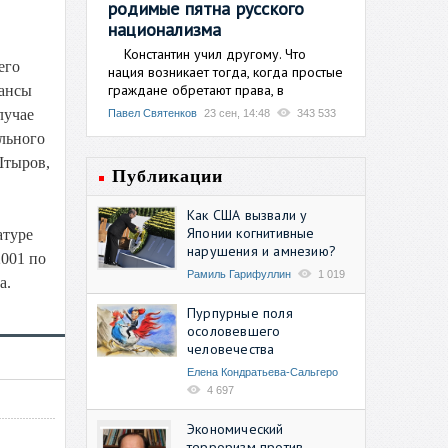
родимые пятна русского
национализма
Константин учил другому. Что
его
нация возникает тогда, когда простые
граждане обретают права, в
шансы
лучае
Павел Святенков
23 сен, 14:48
343 533
ального
Штыров,
Публикации
Как США вызвали у
Японии когнитивные
атуре
нарушения и амнезию?
2001 по
Рамиль Гарифуллин
1 019
а.
Пурпурные поля
осоловевшего
человечества
Елена Кондратьева-Сальгеро
4 697
Экономический
терроризм против