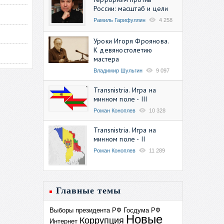
России: масштаб и цели
Рамиль Гарифуллин
4 258
Уроки Игоря Фроянова.
К девяностолетию
мастера
Владимир Шульгин
9 097
Transnistria. Игра на
минном поле - III
Роман Коноплев
10 328
Transnistria. Игра на
минном поле - II
Роман Коноплев
11 289
Главные темы
Выборы президента РФ
Госдума РФ
Новые
Коррупция
Интернет