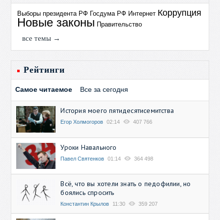
Коррупция
Выборы президента РФ
Госдума РФ
Интернет
Новые законы
Правительство
все темы →
Рейтинги
Самое читаемое
Все за сегодня
История моего пятидесятисемитства
Егор Холмогоров
02:14
407 766
Уроки Навального
Павел Святенков
01:14
364 498
Всё, что вы хотели знать о педофилии, но
боялись спросить
Константин Крылов
11:30
359 207