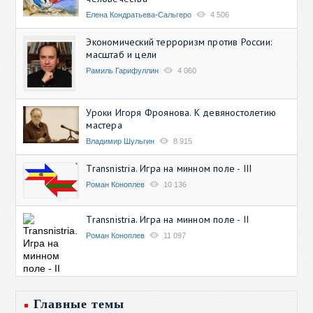
Елена Кондратьева-Сальгеро
4 506
Экономический терроризм против России:
масштаб и цели
Рамиль Гарифуллин
4 060
Уроки Игоря Фроянова. К девяностолетию
мастера
Владимир Шульгин
8 915
Transnistria. Игра на минном поле - III
Роман Коноплев
10 136
Transnistria. Игра на минном поле - II
Роман Коноплев
11 097
Главные темы