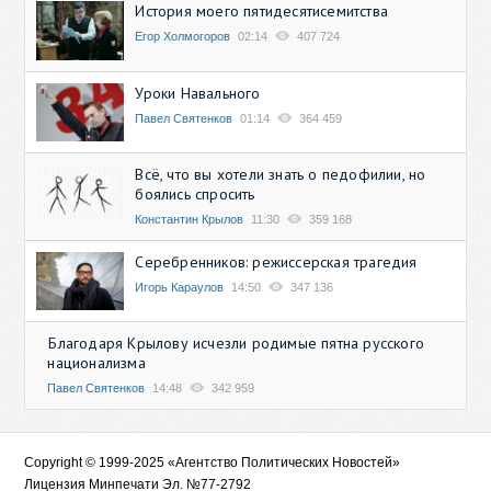
История моего пятидесятисемитства
Егор Холмогоров
02:14
407 724
Уроки Навального
Павел Святенков
01:14
364 459
Всё, что вы хотели знать о педофилии, но
боялись спросить
Константин Крылов
11:30
359 168
Серебренников: режиссерская трагедия
Игорь Караулов
14:50
347 136
Благодаря Крылову исчезли родимые пятна русского
национализма
Павел Святенков
14:48
342 959
Copyright © 1999-2025 «Агентство Политических Новостей»
Лицензия Минпечати Эл. №77-2792