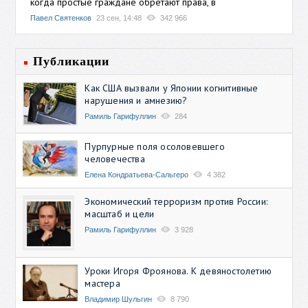
когда простые граждане обретают права, в
Павел Святенков
23 сен, 14:48
342 966
Публикации
Как США вызвали у Японии когнитивные
нарушения и амнезию?
Рамиль Гарифуллин
284
Пурпурные поля осоловевшего
человечества
Елена Кондратьева-Сальгеро
4 382
Экономический терроризм против России:
масштаб и цели
Рамиль Гарифуллин
3 928
Уроки Игоря Фроянова. К девяностолетию
мастера
Владимир Шульгин
8 790