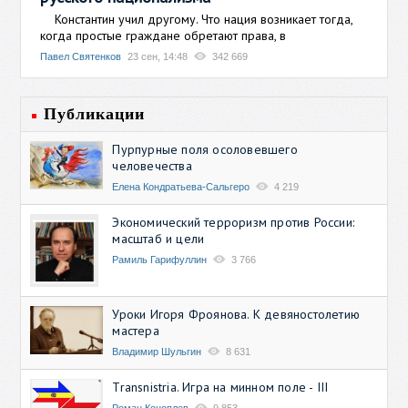
Константин учил другому. Что нация возникает тогда,
когда простые граждане обретают права, в
Павел Святенков
23 сен, 14:48
342 669
Публикации
Пурпурные поля осоловевшего
человечества
Елена Кондратьева-Сальгеро
4 219
Экономический терроризм против России:
масштаб и цели
Рамиль Гарифуллин
3 766
Уроки Игоря Фроянова. К девяностолетию
мастера
Владимир Шульгин
8 631
Transnistria. Игра на минном поле - III
Роман Коноплев
9 853