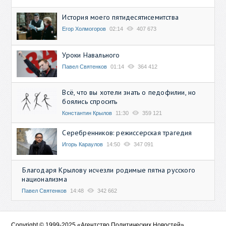
История моего пятидесятисемитства
Егор Холмогоров
02:14
407 673
Уроки Навального
Павел Святенков
01:14
364 412
Всё, что вы хотели знать о педофилии, но
боялись спросить
Константин Крылов
11:30
359 121
Серебренников: режиссерская трагедия
Игорь Караулов
14:50
347 091
Благодаря Крылову исчезли родимые пятна русского
национализма
Павел Святенков
14:48
342 662
Copyright © 1999-2025 «Агентство Политических Новостей»