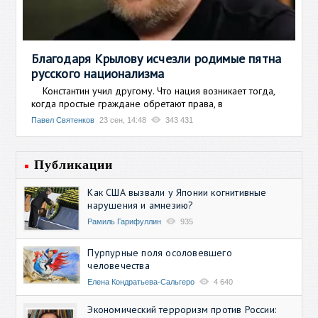
Благодаря Крылову исчезли родимые пятна
русского национализма
Константин учил другому. Что нация возникает тогда,
когда простые граждане обретают права, в
Павел Святенков
23 сен, 14:48
343 431
Публикации
Как США вызвали у Японии когнитивные
нарушения и амнезию?
Рамиль Гарифуллин
935
Пурпурные поля осоловевшего
человечества
Елена Кондратьева-Сальгеро
4 640
Экономический терроризм против России: