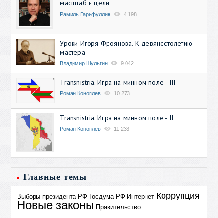
масштаб и цели
Рамиль Гарифуллин
4 198
Уроки Игоря Фроянова. К девяностолетию
мастера
Владимир Шульгин
9 042
Transnistria. Игра на минном поле - III
Роман Коноплев
10 273
Transnistria. Игра на минном поле - II
Роман Коноплев
11 233
Главные темы
Коррупция
Выборы президента РФ
Госдума РФ
Интернет
Новые законы
Правительство