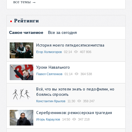
все темы →
Рейтинги
Самое читаемое
Все за сегодня
История моего пятидесятисемитства
Егор Холмогоров
02:14
407 806
Уроки Навального
Павел Святенков
01:14
364 538
Всё, что вы хотели знать о педофилии, но
боялись спросить
Константин Крылов
11:30
359 247
Серебренников: режиссерская трагедия
Игорь Караулов
14:50
347 218