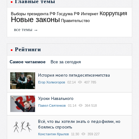
Главные темы
Коррупция
Выборы президента РФ
Госдума РФ
Интернет
Новые законы
Правительство
все темы →
Рейтинги
Самое читаемое
Все за сегодня
История моего пятидесятисемитства
Егор Холмогоров
02:14
407 785
Уроки Навального
Павел Святенков
01:14
364 518
Всё, что вы хотели знать о педофилии, но
боялись спросить
Константин Крылов
11:30
359 227