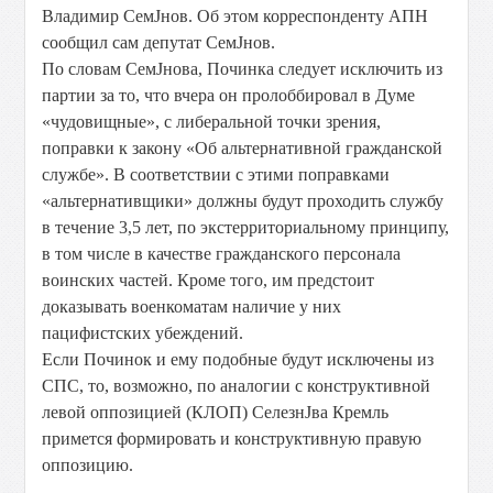
Владимир СемЈнов. Об этом корреспонденту АПН
сообщил сам депутат СемЈнов.
По словам СемЈнова, Починка следует исключить из
партии за то, что вчера он пролоббировал в Думе
«чудовищные», с либеральной точки зрения,
поправки к закону «Об альтернативной гражданской
службе». В соответствии с этими поправками
«альтернативщики» должны будут проходить службу
в течение 3,5 лет, по экстерриториальному принципу,
в том числе в качестве гражданского персонала
воинских частей. Кроме того, им предстоит
доказывать военкоматам наличие у них
пацифистских убеждений.
Если Починок и ему подобные будут исключены из
СПС, то, возможно, по аналогии с конструктивной
левой оппозицией (КЛОП) СелезнЈва Кремль
примется формировать и конструктивную правую
оппозицию.