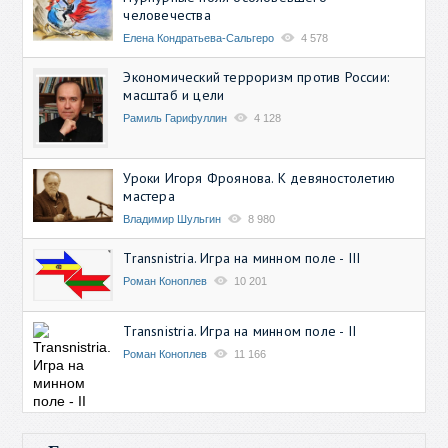
человечества
Елена Кондратьева-Сальгеро
4 578
Экономический терроризм против России:
масштаб и цели
Рамиль Гарифуллин
4 128
Уроки Игоря Фроянова. К девяностолетию
мастера
Владимир Шульгин
8 980
Transnistria. Игра на минном поле - III
Роман Коноплев
10 201
Transnistria. Игра на минном поле - II
Роман Коноплев
11 166