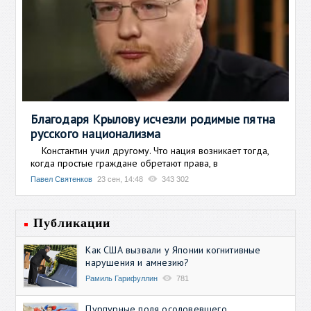
Благодаря Крылову исчезли родимые пятна
русского национализма
Константин учил другому. Что нация возникает тогда,
когда простые граждане обретают права, в
Павел Святенков
23 сен, 14:48
343 302
Публикации
Как США вызвали у Японии когнитивные
нарушения и амнезию?
Рамиль Гарифуллин
781
Пурпурные поля осоловевшего