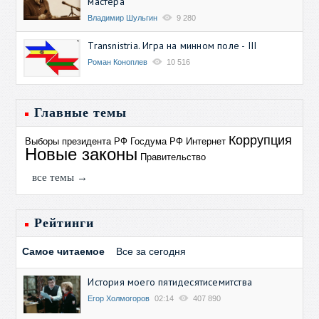
мастера
Владимир Шульгин
9 280
Transnistria. Игра на минном поле - III
Роман Коноплев
10 516
Главные темы
Коррупция
Выборы президента РФ
Госдума РФ
Интернет
Новые законы
Правительство
все темы →
Рейтинги
Самое читаемое
Все за сегодня
История моего пятидесятисемитства
Егор Холмогоров
02:14
407 890