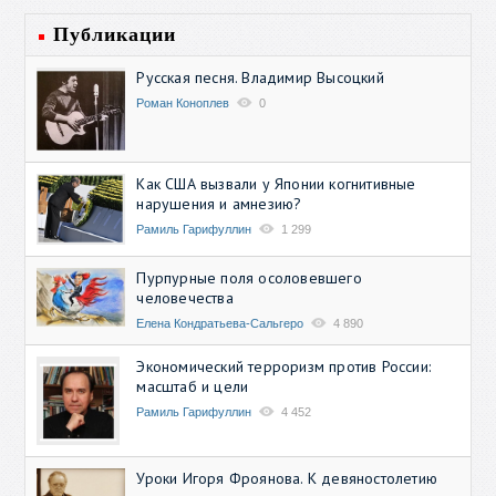
Публикации
Русская песня. Владимир Высоцкий
Роман Коноплев
0
Как США вызвали у Японии когнитивные
нарушения и амнезию?
Рамиль Гарифуллин
1 299
Пурпурные поля осоловевшего
человечества
Елена Кондратьева-Сальгеро
4 890
Экономический терроризм против России:
масштаб и цели
Рамиль Гарифуллин
4 452
Уроки Игоря Фроянова. К девяностолетию