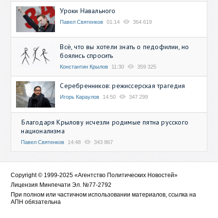
Уроки Навального
Павел Святенков
01:14
364 619
Всё, что вы хотели знать о педофилии, но
боялись спросить
Константин Крылов
11:30
359 325
Серебренников: режиссерская трагедия
Игорь Караулов
14:50
347 299
Благодаря Крылову исчезли родимые пятна русского
национализма
Павел Святенков
14:48
343 867
Copyright © 1999-2025 «Агентство Политических Новостей»
Лицензия Минпечати Эл. №77-2792
При полном или частичном использовании материалов, ссылка на
АПН обязательна