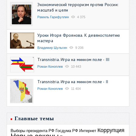
Экономический терроризм против России:
масштаб и цели
Рамиль Гарифуллин
4 375
Уроки Игоря Фроянова. К девяностолетию
мастера
Владимир Шульгин
9 206
Transnistria. Игра на минном поле - III
Роман Коноплев
10 443
Transnistria. Игра на минном поле - II
Роман Коноплев
11 404
Главные темы
Коррупция
Выборы президента РФ
Госдума РФ
Интернет