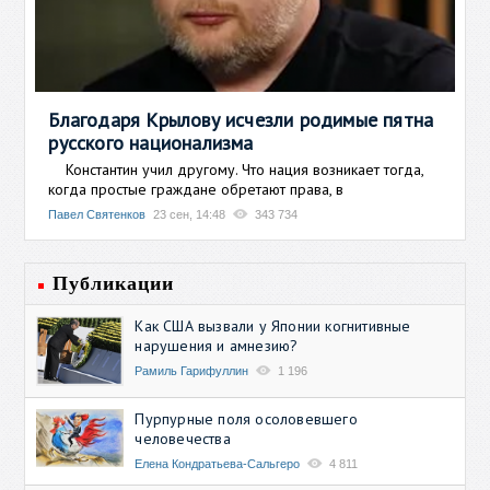
Благодаря Крылову исчезли родимые пятна
русского национализма
Константин учил другому. Что нация возникает тогда,
когда простые граждане обретают права, в
Павел Святенков
23 сен, 14:48
343 734
Публикации
Как США вызвали у Японии когнитивные
нарушения и амнезию?
Рамиль Гарифуллин
1 196
Пурпурные поля осоловевшего
человечества
Елена Кондратьева-Сальгеро
4 811