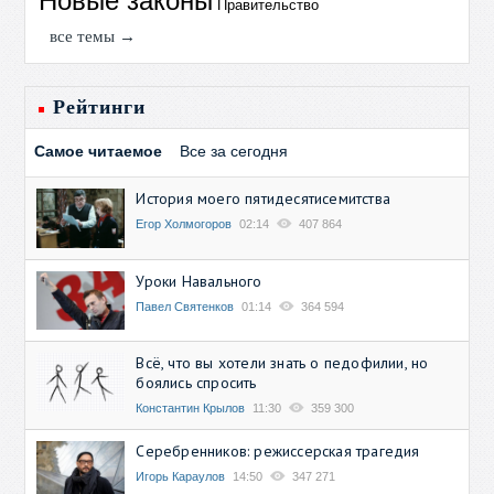
Новые законы
Правительство
все темы →
Рейтинги
Самое читаемое
Все за сегодня
История моего пятидесятисемитства
Егор Холмогоров
02:14
407 864
Уроки Навального
Павел Святенков
01:14
364 594
Всё, что вы хотели знать о педофилии, но
боялись спросить
Константин Крылов
11:30
359 300
Серебренников: режиссерская трагедия
Игорь Караулов
14:50
347 271