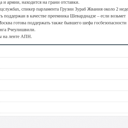
 и армии, находится на грани отставки.
службах, спикер парламента Грузии Зураб Жвания около 2 нед
ть поддержан в качестве преемника Шеварднадзе – если возьмет
Москва готова поддержать также бывшего шефа госбезопасности
анга Рчеулишвили.
ы на ленте АПН.