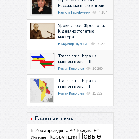
России: масштаб и цели
Рамиль Гарифуллин
4 187
Уроки Игоря Фроянова.
К девяностолетию
мастера
Владимир Шульгин
9 032
Transnistria. Игра на
минном поле - III
Роман Коноплев
10 260
Transnistria. Игра на
минном поле - II
Роман Коноплев
11 222
Главные темы
Выборы президента РФ
Госдума РФ
Новые
Коррупция
Интернет