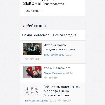
законы
Правительство
все темы →
Рейтинги
Самое читаемое
Все за сегодня
История моего
пятидесятисемитства
Егор Холмогоров
02:14
407 803
Уроки Навального
Павел Святенков
01:14
364 535
Всё, что вы хотели знать
о педофилии, но
боялись спросить
Константин Крылов
11:30
359 244