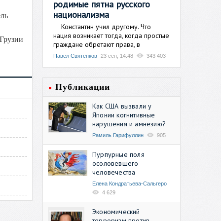
родимые пятна русского
национализма
ель
Константин учил другому. Что
нация возникает тогда, когда простые
 Грузии
граждане обретают права, в
Павел Святенков
23 сен, 14:48
343 403
Публикации
Как США вызвали у
Японии когнитивные
нарушения и амнезию?
Рамиль Гарифуллин
905
Пурпурные поля
осоловевшего
человечества
Елена Кондратьева-Сальгеро
4 629
Экономический
терроризм против