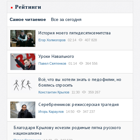
Рейтинги
Самое читаемое
Все за сегодня
История моего пятидесятисемитства
Егор Холмогоров
02:14
407 828
Уроки Навального
Павел Святенков
01:14
364 556
Всё, что вы хотели знать о педофилии, но
боялись спросить
Константин Крылов
11:30
359 267
Серебренников: режиссерская трагедия
Игорь Караулов
14:50
347 237
Благодаря Крылову исчезли родимые пятна русского
национализма