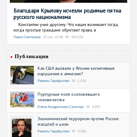
Благодаря Крылову исчезли родимые пятна
русского национализма
Константин учил другому. Что нация возникает тогда,
когда простые граждане обретают права, в
Павел Святенков
23 сен, 14:48
343 539
Публикации
Как США вызвали у Японии когнитивные
нарушения и амнезию?
Рамиль Гарифуллин
1 019
Пурпурные поля осоловевшего
человечества
Елена Кондратьева-Сальгеро
4 697
Экономический терроризм против России:
масштаб и цели
Рамиль Гарифуллин
4 258