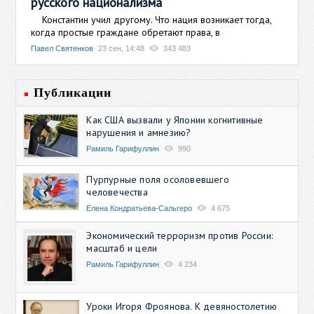
русского национализма
Константин учил другому. Что нация возникает тогда,
когда простые граждане обретают права, в
Павел Святенков
23 сен, 14:48
343 483
Публикации
Как США вызвали у Японии когнитивные
нарушения и амнезию?
Рамиль Гарифуллин
990
Пурпурные поля осоловевшего
человечества
Елена Кондратьева-Сальгеро
4 675
Экономический терроризм против России:
масштаб и цели
Рамиль Гарифуллин
4 234
Уроки Игоря Фроянова. К девяностолетию