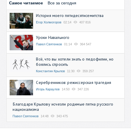
Самое читаемое
Все за сегодня
История моего пятидесятисемитства
Егор Холмогоров
02:14
407 816
Уроки Навального
Павел Святенков
01:14
364 547
Всё, что вы хотели знать о педофилии, но
боялись спросить
Константин Крылов
11:30
359 257
Серебренников: режиссерская трагедия
Игорь Караулов
14:50
347 226
Благодаря Крылову исчезли родимые пятна русского
национализма
Павел Святенков
14:48
343 475