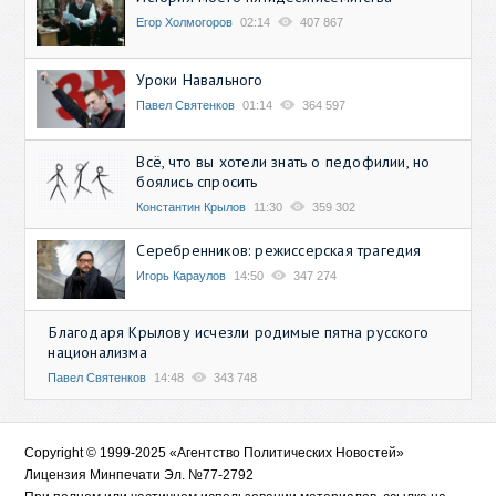
Егор Холмогоров
02:14
407 867
Уроки Навального
Павел Святенков
01:14
364 597
Всё, что вы хотели знать о педофилии, но
боялись спросить
Константин Крылов
11:30
359 302
Серебренников: режиссерская трагедия
Игорь Караулов
14:50
347 274
Благодаря Крылову исчезли родимые пятна русского
национализма
Павел Святенков
14:48
343 748
Copyright © 1999-2025 «Агентство Политических Новостей»
Лицензия Минпечати Эл. №77-2792