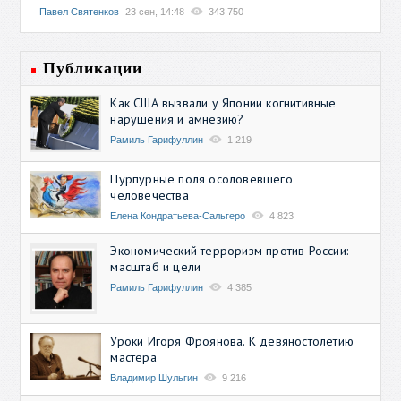
Павел Святенков
23 сен, 14:48
343 750
Публикации
Как США вызвали у Японии когнитивные
нарушения и амнезию?
Рамиль Гарифуллин
1 219
Пурпурные поля осоловевшего
человечества
Елена Кондратьева-Сальгеро
4 823
Экономический терроризм против России:
масштаб и цели
Рамиль Гарифуллин
4 385
Уроки Игоря Фроянова. К девяностолетию
мастера
Владимир Шульгин
9 216