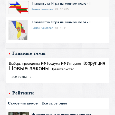
Transnistria. Игра на минном поле - III
Роман Коноплев
10 455
Transnistria. Игра на минном поле - II
Роман Коноплев
11 415
Главные темы
Коррупция
Выборы президента РФ
Госдума РФ
Интернет
Новые законы
Правительство
все темы →
Рейтинги
Самое читаемое
Все за сегодня
История моего пятидесятисемитства