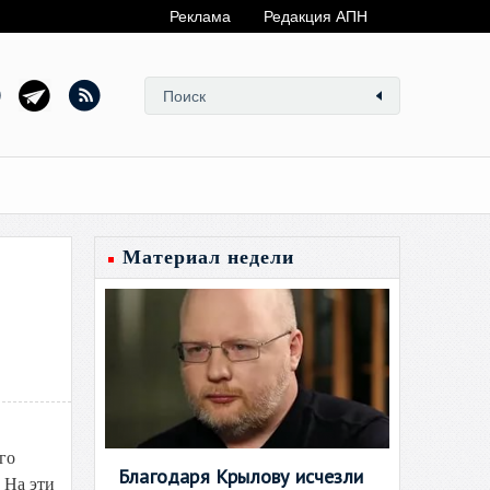
Реклама
Редакция АПН
Материал недели
го
Благодаря Крылову исчезли
 На эти