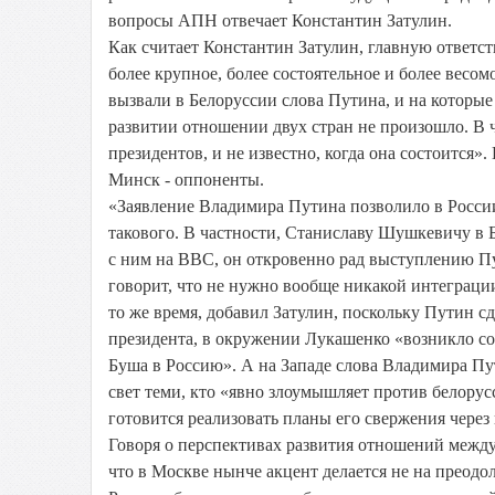
вопросы АПН отвечает Константин Затулин.
Как считает Константин Затулин, главную ответств
более крупное, более состоятельное и более весом
вызвали в Белоруссии слова Путина, и на которые
развитии отношении двух стран не произошло. В 
президентов, и не известно, когда она состоится».
Минск - оппоненты.
«Заявление Владимира Путина позволило в России
такового. В частности, Станиславу Шушкевичу в Б
с ним на BBC, он откровенно рад выступлению Пут
говорит, что не нужно вообще никакой интеграции
то же время, добавил Затулин, поскольку Путин сд
президента, в окружении Лукашенко «возникло сов
Буша в Россию». А на Западе слова Владимира Пу
свет теми, кто «явно злоумышляет против белорусс
готовится реализовать планы его свержения через 
Говоря о перспективах развития отношений между
что в Москве нынче акцент делается не на преодол