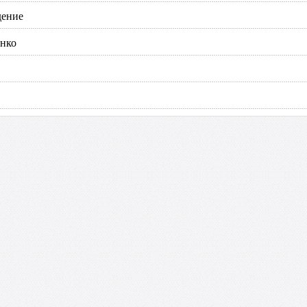
дение
енко