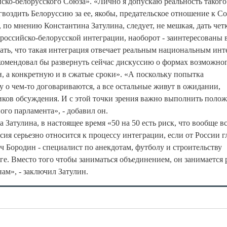
йско-белорусского Союза». «Лично я допускаю реальность такого 
 гвоздить Белоруссию за ее, якобы, предательское отношение к Со
, по мнению Константина Затулина, следует, не мешкая, дать чет
 российско-белорусской интеграции, наоборот - заинтересованы в
азать, что такая интеграция отвечает реальным национальным инт
екомендовал бы развернуть сейчас дискуссию о формах возможно
ян, а конкретную и в сжатые сроки». «А поскольку попытка
у о чем-то договариваются, а все остальные живут в ожидании,
ников обсуждения. И с этой точки зрения важно выполнить поло
ого парламента», - добавил он.
Затулина, в настоящее время «50 на 50 есть риск, что вообще в
ссия серьезно относится к процессу интеграции, если от России 
 Бородин - специалист по анекдотам, футболу и строительству
ге. Вместо того чтобы заниматься объединением, он занимается
ам», - заключил Затулин.