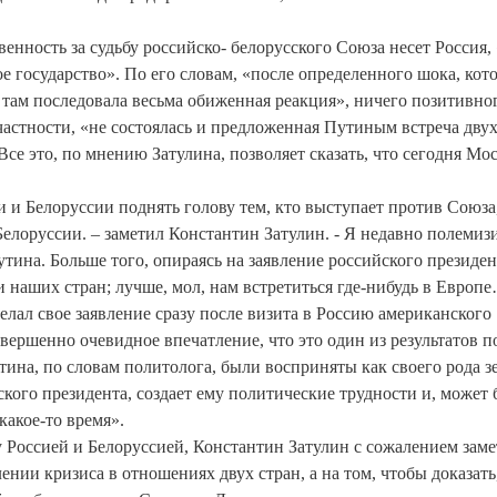
енность за судьбу российско- белорусского Союза несет Россия,
ое государство». По его словам, «после определенного шока, кот
 там последовала весьма обиженная реакция», ничего позитивно
частности, «не состоялась и предложенная Путиным встреча дву
 Все это, по мнению Затулина, позволяет сказать, что сегодня Мо
 и Белоруссии поднять голову тем, кто выступает против Союза
елоруссии. – заметил Константин Затулин. - Я недавно полемиз
ина. Больше того, опираясь на заявление российского президен
 наших стран; лучше, мол, нам встретиться где-нибудь в Европ
елал свое заявление сразу после визита в Россию американского
ершенно очевидное впечатление, что это один из результатов п
тина, по словам политолога, были восприняты как своего рода 
кого президента, создает ему политические трудности и, может 
какое-то время».
 Россией и Белоруссией, Константин Затулин с сожалением заме
ении кризиса в отношениях двух стран, а на том, чтобы доказать,