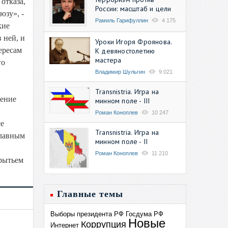
отказа,
России: масштаб и цели
юзу», -
Рамиль Гарифуллин
4 175
кие
 ней, и
Уроки Игоря Фроянова.
ересам
К девяностолетию
мастера
го
Владимир Шульгин
9 021
Transnistria. Игра на
жение
минном поле - III
Роман Коноплев
10 247
се
Transnistria. Игра на
главным
минном поле - II
Роман Коноплев
11 210
 рытьем
Главные темы
Выборы президента РФ
Госдума РФ
Новые
Коррупция
Интернет