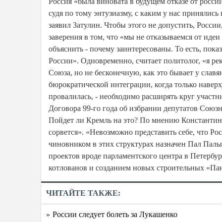
Россия «была виновата в будущем отказе от росси
судя по тому энтузиазму, с каким у нас принялись
заявил Затулин. Чтобы этого не допустить, России
заверения в том, что «мы не отказываемся от идеи
объяснить - почему заинтересованы. То есть, пок
России». Одновременно, считает политолог, «я р
Союза, но не бесконечную, как это бывает у слав
бюрократической интеграции, когда только наверх
провалилась, - необходимо расширять круг участ
Договора 99-го года об избрании депутатов Союзн
Пойдет ли Кремль на это? По мнению Константина 
сорвется». «Невозможно представить себе, что Ро
чиновником в этих структурах назначен Пал Палыч
проектов вроде парламентского центра в Петербур
котлованов и созданием новых строительных «Пан
ЧИТАЙТЕ ТАКЖЕ:
» России следует болеть за Лукашенко