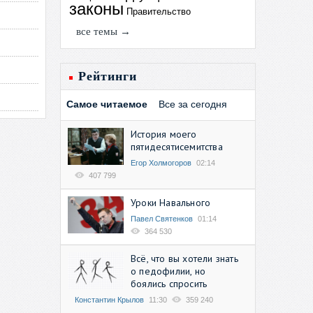
законы
Правительство
все темы →
Рейтинги
Самое читаемое
Все за сегодня
История моего
пятидесятисемитства
Егор Холмогоров
02:14
407 799
Уроки Навального
Павел Святенков
01:14
364 530
Всё, что вы хотели знать
о педофилии, но
боялись спросить
Константин Крылов
11:30
359 240