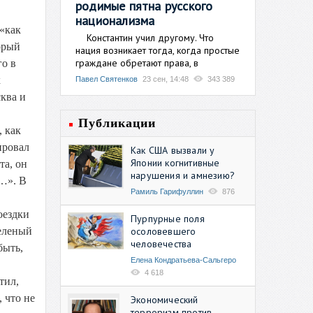
родимые пятна русского
национализма
 «как
Константин учил другому. Что
орый
нация возникает тогда, когда простые
граждане обретают права, в
го в
х
Павел Святенков
23 сен, 14:48
343 389
сква и
Публикации
, как
ировал
Как США вызвали у
Японии когнитивные
та, он
нарушения и амнезию?
е…». В
Рамиль Гарифуллин
876
оездки
Пурпурные поля
осоловевшего
зеленый
человечества
быть,
Елена Кондратьева-Сальгеро
4 618
тил,
 что не
Экономический
терроризм против