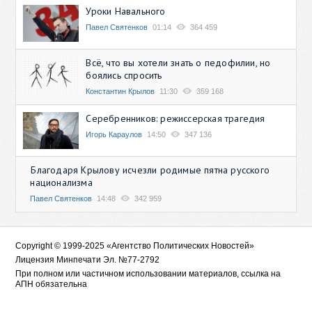
Уроки Навального
Павел Святенков
01:14
364 459
Всё, что вы хотели знать о педофилии, но
боялись спросить
Константин Крылов
11:30
359 168
Серебренников: режиссерская трагедия
Игорь Караулов
14:50
347 136
Благодаря Крылову исчезли родимые пятна русского
национализма
Павел Святенков
14:48
342 959
Copyright © 1999-2025 «Агентство Политических Новостей»
Лицензия Минпечати Эл. №77-2792
При полном или частичном использовании материалов, ссылка на
АПН обязательна