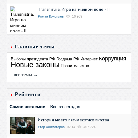
Transnistria. Игра на минном поле - II
Роман Коноплев
10 969
Главные темы
Коррупция
Выборы президента РФ
Госдума РФ
Интернет
Новые законы
Правительство
все темы →
Рейтинги
Самое читаемое
Все за сегодня
История моего пятидесятисемитства
Егор Холмогоров
02:14
407 724