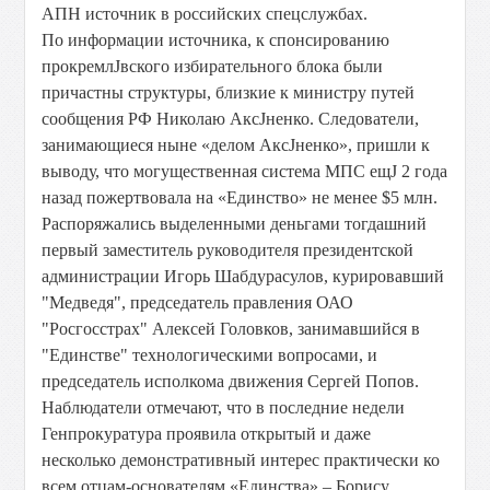
АПН источник в российских спецслужбах.
По информации источника, к спонсированию
прокремлЈвского избирательного блока были
причастны структуры, близкие к министру путей
сообщения РФ Николаю АксЈненко. Следователи,
занимающиеся ныне «делом АксЈненко», пришли к
выводу, что могущественная система МПС ещЈ 2 года
назад пожертвовала на «Единство» не менее $5 млн.
Распоряжались выделенными деньгами тогдашний
первый заместитель руководителя президентской
администрации Игорь Шабдурасулов, курировавший
"Медведя", председатель правления ОАО
"Росгосстрах" Алексей Головков, занимавшийся в
"Единстве" технологическими вопросами, и
председатель исполкома движения Сергей Попов.
Наблюдатели отмечают, что в последние недели
Генпрокуратура проявила открытый и даже
несколько демонстративный интерес практически ко
всем отцам-основателям «Единства» – Борису