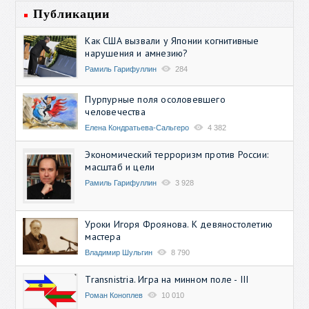
Публикации
Как США вызвали у Японии когнитивные
нарушения и амнезию?
Рамиль Гарифуллин
284
Пурпурные поля осоловевшего
человечества
Елена Кондратьева-Сальгеро
4 382
Экономический терроризм против России:
масштаб и цели
Рамиль Гарифуллин
3 928
Уроки Игоря Фроянова. К девяностолетию
мастера
Владимир Шульгин
8 790
Transnistria. Игра на минном поле - III
Роман Коноплев
10 010