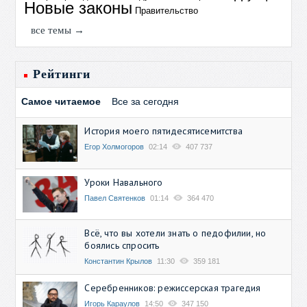
Новые законы
Правительство
все темы →
Рейтинги
Самое читаемое
Все за сегодня
История моего пятидесятисемитства
Егор Холмогоров
02:14
407 737
Уроки Навального
Павел Святенков
01:14
364 470
Всё, что вы хотели знать о педофилии, но
боялись спросить
Константин Крылов
11:30
359 181
Серебренников: режиссерская трагедия
Игорь Караулов
14:50
347 150