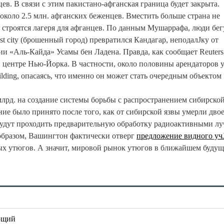
ев. В связи с этим пакистано-афганская граница будет закрыта.
около 2.5 млн. афганских беженцев. Вместить больше страна не
 строятся лагеря для афганцев. По данным Мушаррафа, люди бег
t city (брошенный город) превратился Кандагар, неподалЈку от
и «Аль-Кайда» Усамы бен Ладена. Правда, как сообщает Reuters
 в центре Нью-Йорка. В частности, около половины арендаторов 
lding, опасаясь, что именно он может стать очередным объектом
рд. на создание системы борьбы с распространением сибирской
ние было принято после того, как от сибирской язвы умерли дво
удут проходить предварительную обработку радиоактивными лу
бразом, Вашингтон фактически отверг
предложение видного уч
ых утюгов. А значит, мировой рынок утюгов в ближайшем буду
ющий