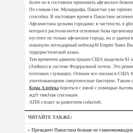
более не в состоянии принимать афганских беженц
По словам ген. Мушаррафа, Пакистан уже принял 
способна. В настоящее время в Пакистане активно
Афганистана целыми городами: в частности, в ghos
которого располагаются основные базы организаци
пустеют не только афганские города, но и здания
покинули легендарный небоскрЈб Empire States Bui
террористической атаки.
Тем временем администрация США выделила $1 мл
(Anthrax) в системе Федеральной почты. Это реше
почтовых служащих. Отныне все письма в США б
уничтожающими смертоносные бактерии. Таким о
Кима Алибека
бороться с язвой с помощью бытов
ждЈт тяжЈлая стагнация.
АПН следит за развитием событий.
ЧИТАЙТЕ ТАКЖЕ:
» Президент Пакистана больше не главнокоманду