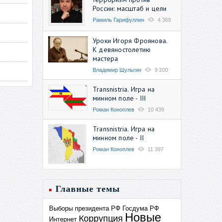
России: масштаб и цели
Рамиль Гарифуллин
4 369
Уроки Игоря Фроянова.
К девяностолетию
мастера
Владимир Шульгин
9 200
Transnistria. Игра на
минном поле - III
Роман Коноплев
10 439
Transnistria. Игра на
минном поле - II
Роман Коноплев
11 397
Главные темы
Выборы президента РФ
Госдума РФ
Новые
Коррупция
Интернет