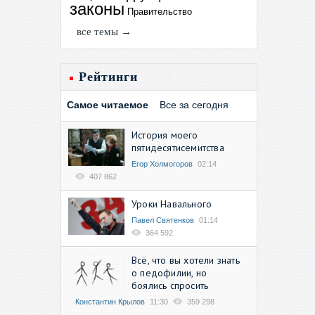
законы
Правительство
все темы →
Рейтинги
Самое читаемое
Все за сегодня
История моего
пятидесятисемитства
Егор Холмогоров
02:14
407 862
Уроки Навального
Павел Святенков
01:14
364 592
Всё, что вы хотели знать
о педофилии, но
боялись спросить
Константин Крылов
11:30
359 298