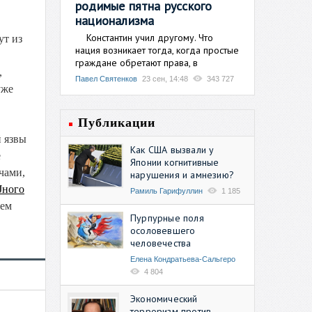
родимые пятна русского
национализма
Константин учил другому. Что
ут из
нация возникает тогда, когда простые
граждане обретают права, в
,
Павел Святенков
23 сен, 14:48
343 727
уже
Публикации
 язвы
Как США вызвали у
е
Японии когнитивные
чами,
нарушения и амнезию?
Јного
Рамиль Гарифуллин
1 185
щем
Пурпурные поля
осоловевшего
человечества
Елена Кондратьева-Сальгеро
4 804
Экономический
терроризм против