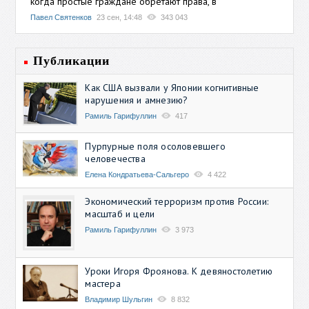
когда простые граждане обретают права, в
Павел Святенков
23 сен, 14:48
343 043
Публикации
Как США вызвали у Японии когнитивные
нарушения и амнезию?
Рамиль Гарифуллин
417
Пурпурные поля осоловевшего
человечества
Елена Кондратьева-Сальгеро
4 422
Экономический терроризм против России:
масштаб и цели
Рамиль Гарифуллин
3 973
Уроки Игоря Фроянова. К девяностолетию
мастера
Владимир Шульгин
8 832