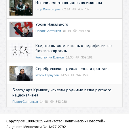
История моего пятидесятисемитства
Егор Холмогоров
02:14
407 737
Уроки Навального
Павел Святенков
01:14
364 470
Всё, что вы хотели знать о педофилии, но
боялись спросить
Константин Крылов
11:30
359 181
Серебренников: режиссерская трагедия
Игорь Караулов
14:50
347 150
Благодаря Крылову исчезли родимые пятна русского
национализма
Павел Святенков
14:48
343 030
Copyright © 1999-2025 «Агентство Политических Новостей»
Лицензия Минпечати Эл. №77-2792